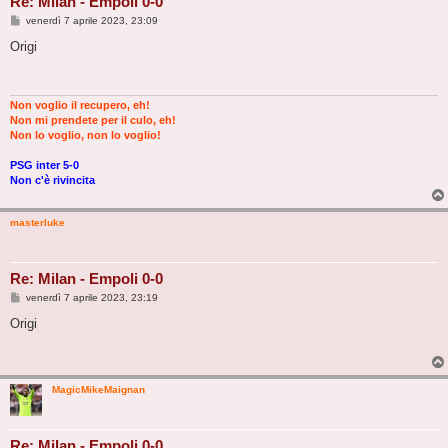
Re: Milan - Empoli 0-0
M
venerdì 7 aprile 2023, 23:09
e
s
Origi
s
a
g
g
i
Non voglio il recupero, eh!
o
Non mi prendete per il culo, eh!
Non lo voglio, non lo voglio!
PSG inter 5-0
Non c'è rivincita
masterluke
Re: Milan - Empoli 0-0
M
venerdì 7 aprile 2023, 23:19
e
s
Origi
s
a
g
g
i
MagicMikeMaignan
o
Re: Milan - Empoli 0-0