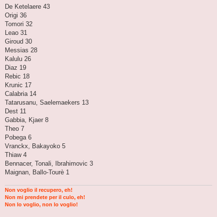
De Ketelaere 43
Origi 36
Tomori 32
Leao 31
Giroud 30
Messias 28
Kalulu 26
Diaz 19
Rebic 18
Krunic 17
Calabria 14
Tatarusanu, Saelemaekers 13
Dest 11
Gabbia, Kjaer 8
Theo 7
Pobega 6
Vranckx, Bakayoko 5
Thiaw 4
Bennacer, Tonali, Ibrahimovic 3
Maignan, Ballo-Tourè 1
Non voglio il recupero, eh!
Non mi prendete per il culo, eh!
Non lo voglio, non lo voglio!