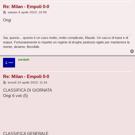
Re: Milan - Empoli 0-0
M
sabato 8 aprile 2023, 16:58
e
s
Origi
s
a
g
g
i
Sai, questo... questo è un caso molto, molto complicato, Maude. Un sacco di input e di
o
output. Fortunatamente io rispetto un regime di droghe piuttosto rigido per mantenere la
mente, diciamo, flessibile.
nordahl
Re: Milan - Empoli 0-0
M
lunedì 10 aprile 2023, 11:34
e
s
CLASSIFICA DI GIORNATA
s
Origi 6 voti (5)
a
g
g
i
o
CLASSIFICA GENERALE