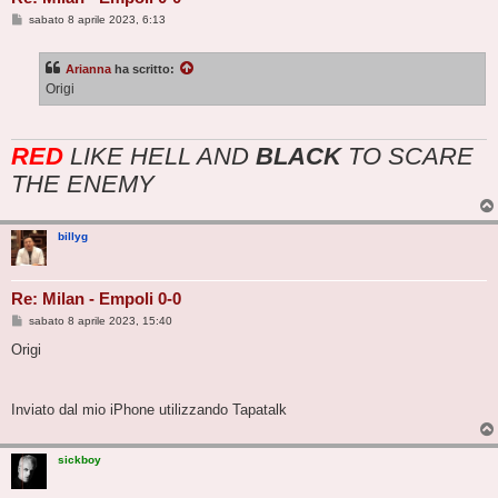
M
sabato 8 aprile 2023, 6:13
e
s
s
Arianna
ha scritto:
a
g
Origi
g
i
o
RED
LIKE HELL AND
BLACK
TO SCARE
THE ENEMY
billyg
Re: Milan - Empoli 0-0
M
sabato 8 aprile 2023, 15:40
e
s
Origi
s
a
g
g
Inviato dal mio iPhone utilizzando Tapatalk
i
o
sickboy