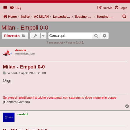
FAQ
Iscriviti
Login
C
Home
Indice
AC MILAN
Le partite Rossonere
Scopino d'oro
Scopino d'oro 22/23
e
Milan - Empoli 0-0
r
Cerca
Ricerca avan
Bloccato
c
7 messaggi • Pagina
1
di
1
a
Arianna
Amministratore
Milan - Empoli 0-0
M
venerdì 7 aprile 2023, 23:08
e
s
Origi
s
a
g
g
i
Se avessi i piedi buoni anziché scostumati non sapremmo dove mettere le coppe
o
(Gennaro Gattuso)
nordahl