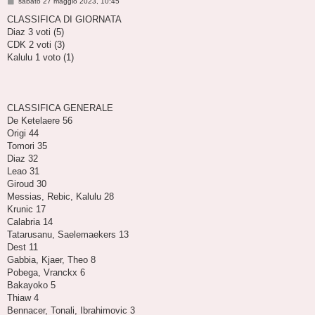
M
sabato 27 maggio 2023, 10:45
e
s
CLASSIFICA DI GIORNATA
s
Diaz 3 voti (5)
a
g
CDK 2 voti (3)
g
Kalulu 1 voto (1)
i
o
CLASSIFICA GENERALE
De Ketelaere 56
Origi 44
Tomori 35
Diaz 32
Leao 31
Giroud 30
Messias, Rebic, Kalulu 28
Krunic 17
Calabria 14
Tatarusanu, Saelemaekers 13
Dest 11
Gabbia, Kjaer, Theo 8
Pobega, Vranckx 6
Bakayoko 5
Thiaw 4
Bennacer, Tonali, Ibrahimovic 3