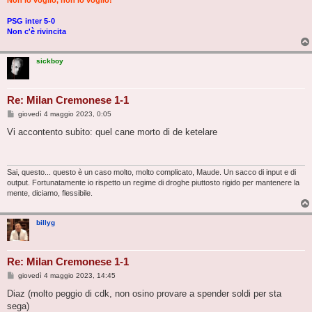
Non lo voglio, non lo voglio!
PSG inter 5-0
Non c'è rivincita
sickboy
Re: Milan Cremonese 1-1
M
giovedì 4 maggio 2023, 0:05
e
s
Vi accontento subito: quel cane morto di de ketelare
s
a
g
g
i
Sai, questo... questo è un caso molto, molto complicato, Maude. Un sacco di input e di
o
output. Fortunatamente io rispetto un regime di droghe piuttosto rigido per mantenere la
mente, diciamo, flessibile.
billyg
Re: Milan Cremonese 1-1
M
giovedì 4 maggio 2023, 14:45
e
s
Diaz (molto peggio di cdk, non osino provare a spender soldi per sta
s
sega)
a