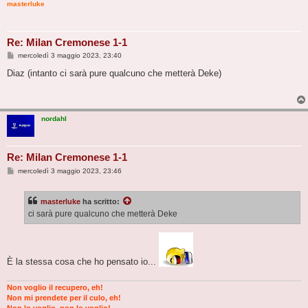
masterluke
Re: Milan Cremonese 1-1
M
mercoledì 3 maggio 2023, 23:40
e
s
Diaz (intanto ci sarà pure qualcuno che metterà Deke)
s
a
g
g
i
nordahl
o
Re: Milan Cremonese 1-1
M
mercoledì 3 maggio 2023, 23:46
e
s
s
masterluke
ha scritto:
a
g
ci sarà pure qualcuno che metterà Deke
g
i
o
È la stessa cosa che ho pensato io...
Non voglio il recupero, eh!
Non mi prendete per il culo, eh!