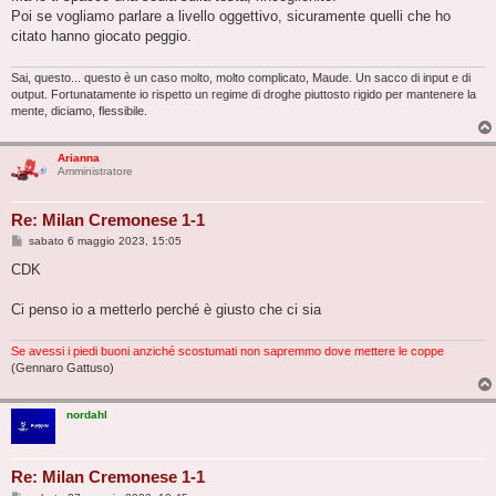
Poi se vogliamo parlare a livello oggettivo, sicuramente quelli che ho
citato hanno giocato peggio.
Sai, questo... questo è un caso molto, molto complicato, Maude. Un sacco di input e di
output. Fortunatamente io rispetto un regime di droghe piuttosto rigido per mantenere la
mente, diciamo, flessibile.
Arianna
Amministratore
Re: Milan Cremonese 1-1
M
sabato 6 maggio 2023, 15:05
e
s
CDK
s
a
g
Ci penso io a metterlo perché è giusto che ci sia
g
i
o
Se avessi i piedi buoni anziché scostumati non sapremmo dove mettere le coppe
(Gennaro Gattuso)
nordahl
Re: Milan Cremonese 1-1