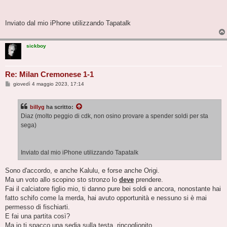
g
g
i
o
Inviato dal mio iPhone utilizzando Tapatalk
sickboy
Re: Milan Cremonese 1-1
M
giovedì 4 maggio 2023, 17:14
e
s
s
billyg
ha scritto:
a
g
Diaz (molto peggio di cdk, non osino provare a spender soldi per sta
g
sega)
i
o
Inviato dal mio iPhone utilizzando Tapatalk
Sono d'accordo, e anche Kalulu, e forse anche Origi.
Ma un voto allo scopino sto stronzo lo
deve
prendere.
Fai il calciatore figlio mio, ti danno pure bei soldi e ancora, nonostante hai
fatto schifo come la merda, hai avuto opportunità e nessuno si è mai
permesso di fischiarti.
E fai una partita così?
Ma io ti spacco una sedia sulla testa, rincoglionito.