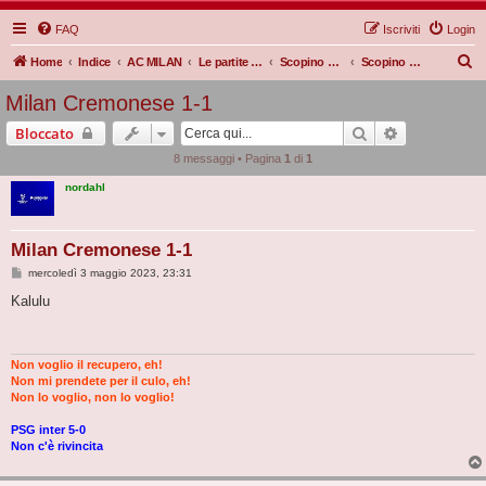
FAQ
Iscriviti
Login
C
Home
Indice
AC MILAN
Le partite Rossonere
Scopino d'oro
Scopino d'oro 22/23
e
Milan Cremonese 1-1
r
Cerca
Ricerca avan
Bloccato
c
8 messaggi • Pagina
1
di
1
a
nordahl
Milan Cremonese 1-1
M
mercoledì 3 maggio 2023, 23:31
e
s
Kalulu
s
a
g
g
i
Non voglio il recupero, eh!
o
Non mi prendete per il culo, eh!
Non lo voglio, non lo voglio!
PSG inter 5-0
Non c'è rivincita