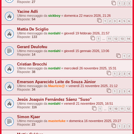
Risposte:
27
1
2
3
Yacine Adli
Ultimo messaggio da
sickboy
«
domenica 22 marzo 2026, 21:26
Risposte:
54
1
2
3
4
5
6
Mattia De Sciglio
Ultimo messaggio da
nordahl
«
giovedì 19 febbraio 2026, 21:57
Risposte:
133
1
11
12
13
14
…
Gerard Deulofeu
Ultimo messaggio da
nordahl
«
giovedì 15 gennaio 2026, 13:06
Risposte:
14
1
2
Cristian Brocchi
Ultimo messaggio da
nordahl
«
mercoledì 26 novembre 2025, 15:31
Risposte:
38
1
2
3
4
Emerson Aparecido Leite de Souza Júnior
Ultimo messaggio da
Maurizio@
«
venerdì 21 novembre 2025, 21:12
Risposte:
34
1
2
3
4
Jesús Joaquin Fernández Sáenz ''Suso''
Ultimo messaggio da
nordahl
«
venerdì 21 novembre 2025, 16:51
Risposte:
116
1
9
10
11
12
…
Simon Kjaer
Ultimo messaggio da
masterluke
«
domenica 16 novembre 2025, 23:27
Risposte:
23
1
2
3