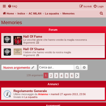
FAQ
Iscriviti
Login
C
Home
Indice
AC MILAN
La squadra
Memories
e
Memories
r
Forum
c
a
Hall Of Fame
Le vecchie glorie che hanno vestito la maglia rossonera
Argomenti:
22
Hall Of Shame
I bidoni che hanno vestito la nostra maglia
Argomenti:
25
Cerca
Ricerca avan
Nuovo argomento
1
2
3
4
5
6
Prossimo
139 argomenti
Annunci
Regolamento Generale
Ultimo messaggio da
Arianna
«
martedì 27 agosto 2013, 23:56
Inviato in
La squadra
Argomenti