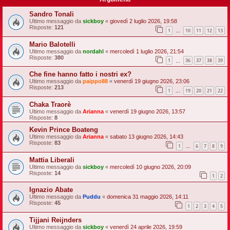
Sandro Tonali
Ultimo messaggio da
sickboy
«
giovedì 2 luglio 2026, 19:58
Risposte:
121
1
10
11
12
13
…
Mario Balotelli
Ultimo messaggio da
nordahl
«
mercoledì 1 luglio 2026, 21:54
Risposte:
380
1
36
37
38
39
…
Che fine hanno fatto i nostri ex?
Ultimo messaggio da
paippo88
«
venerdì 19 giugno 2026, 23:06
Risposte:
213
1
19
20
21
22
…
Chaka Traorè
Ultimo messaggio da
Arianna
«
venerdì 19 giugno 2026, 13:57
Risposte:
8
Kevin Prince Boateng
Ultimo messaggio da
Arianna
«
sabato 13 giugno 2026, 14:43
Risposte:
83
1
6
7
8
9
…
Mattia Liberali
Ultimo messaggio da
sickboy
«
mercoledì 10 giugno 2026, 20:09
Risposte:
14
1
2
Ignazio Abate
Ultimo messaggio da
Puddu
«
domenica 31 maggio 2026, 14:11
Risposte:
45
1
2
3
4
5
Tijjani Reijnders
Ultimo messaggio da
sickboy
«
venerdì 24 aprile 2026, 19:59