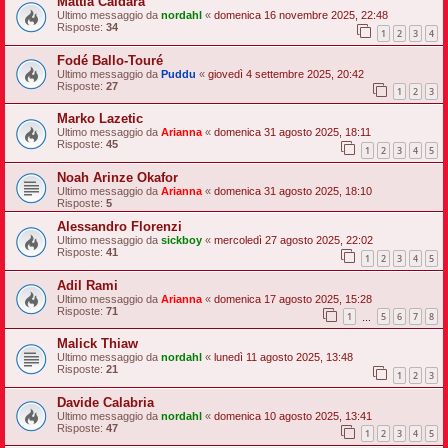
Mattia Caldara
Ultimo messaggio da
nordahl
«
domenica 16 novembre 2025, 22:48
Risposte:
34
1
2
3
4
Fodé Ballo-Touré
Ultimo messaggio da
Puddu
«
giovedì 4 settembre 2025, 20:42
Risposte:
27
1
2
3
Marko Lazetic
Ultimo messaggio da
Arianna
«
domenica 31 agosto 2025, 18:11
Risposte:
45
1
2
3
4
5
Noah Arinze Okafor
Ultimo messaggio da
Arianna
«
domenica 31 agosto 2025, 18:10
Risposte:
5
Alessandro Florenzi
Ultimo messaggio da
sickboy
«
mercoledì 27 agosto 2025, 22:02
Risposte:
41
1
2
3
4
5
Adil Rami
Ultimo messaggio da
Arianna
«
domenica 17 agosto 2025, 15:28
Risposte:
71
1
5
6
7
8
…
Malick Thiaw
Ultimo messaggio da
nordahl
«
lunedì 11 agosto 2025, 13:48
Risposte:
21
1
2
3
Davide Calabria
Ultimo messaggio da
nordahl
«
domenica 10 agosto 2025, 13:41
Risposte:
47
1
2
3
4
5