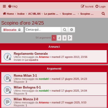
FAQ
Iscriviti
Login
C
Home
Indice
AC MILAN
Le partite Rossonere
Scopino d'oro
Scopino d'oro 24/25
e
Scopino d'oro 24/25
r
Cerca
Ricerca avanzata
Bloccato
c
a
1
2
3
Prossimo
54 argomenti
Annunci
Regolamento Generale
Ultimo messaggio da
Arianna
«
martedì 27 agosto 2013, 23:56
Inviato in
La squadra
Argomenti
Roma Milan 3-1
Ultimo messaggio da
nordahl
«
martedì 17 giugno 2025, 14:23
Risposte:
3
Milan Bologna 0-1
Ultimo messaggio da
nordahl
«
martedì 17 giugno 2025, 14:04
Risposte:
5
Milan Monza 2-0
Ultimo messaggio da
Arianna
«
martedì 27 maggio 2025, 9:53
Risposte:
1