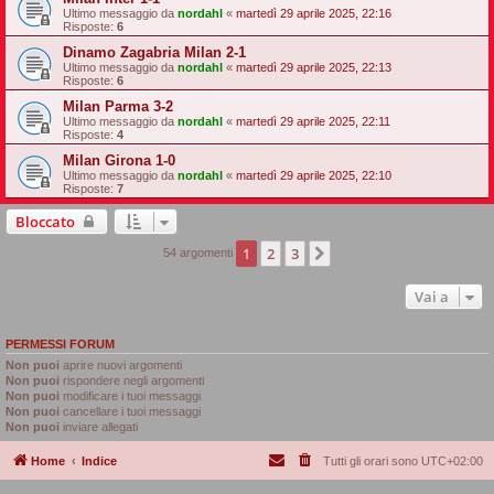
Ultimo messaggio da
nordahl
«
martedì 29 aprile 2025, 22:16
Risposte:
6
Dinamo Zagabria Milan 2-1
Ultimo messaggio da
nordahl
«
martedì 29 aprile 2025, 22:13
Risposte:
6
Milan Parma 3-2
Ultimo messaggio da
nordahl
«
martedì 29 aprile 2025, 22:11
Risposte:
4
Milan Girona 1-0
Ultimo messaggio da
nordahl
«
martedì 29 aprile 2025, 22:10
Risposte:
7
Bloccato
1
2
3
Prossimo
54 argomenti
Vai a
PERMESSI FORUM
Non puoi
aprire nuovi argomenti
Non puoi
rispondere negli argomenti
Non puoi
modificare i tuoi messaggi
Non puoi
cancellare i tuoi messaggi
Non puoi
inviare allegati
Home
Indice
Tutti gli orari sono
UTC+02:00