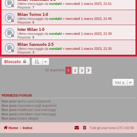
Ultimo messaggio da
nordahl
«
mercoledì 1 marzo 2023, 21:51
Risposte:
7
Milan Torino 1-0
Ultimo messaggio da
nordahl
«
mercoledì 1 marzo 2023, 21:45
Risposte:
5
Inter Milan 1-0
Ultimo messaggio da
nordahl
«
mercoledì 1 marzo 2023, 21:39
Risposte:
5
Milan Sassuolo 2-5
Ultimo messaggio da
nordahl
«
mercoledì 1 marzo 2023, 21:35
Risposte:
3
Bloccato
1
2
3
Prossimo
52 argomenti
Vai a
PERMESSI FORUM
Non puoi
aprire nuovi argomenti
Non puoi
rispondere negli argomenti
Non puoi
modificare i tuoi messaggi
Non puoi
cancellare i tuoi messaggi
Non puoi
inviare allegati
Home
Indice
Tutti gli orari sono
UTC+02:00