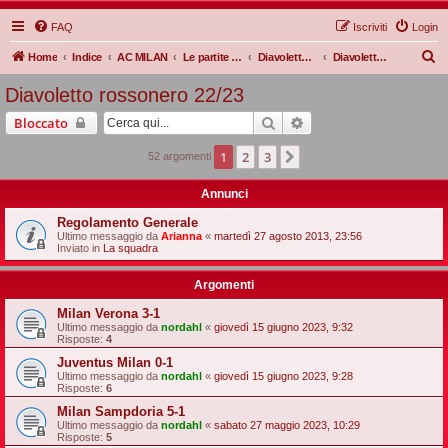
FAQ
Iscriviti
Login
C
Home
Indice
AC MILAN
Le partite Rossonere
Diavoletto rossonero
Diavoletto rossonero 22/23
e
Diavoletto rossonero 22/23
r
Cerca
Ricerca avanzata
Bloccato
c
a
1
2
3
Prossimo
52 argomenti
Annunci
Regolamento Generale
Ultimo messaggio da
Arianna
«
martedì 27 agosto 2013, 23:56
Inviato in
La squadra
Argomenti
Milan Verona 3-1
Ultimo messaggio da
nordahl
«
giovedì 15 giugno 2023, 9:32
Risposte:
4
Juventus Milan 0-1
Ultimo messaggio da
nordahl
«
giovedì 15 giugno 2023, 9:28
Risposte:
6
Milan Sampdoria 5-1
Ultimo messaggio da
nordahl
«
sabato 27 maggio 2023, 10:29
Risposte:
5