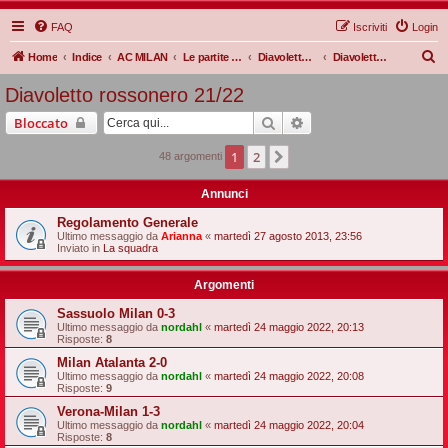
FAQ
Iscriviti
Login
C
Home
Indice
AC MILAN
Le partite Rossonere
Diavoletto rossonero
Diavoletto rossonero 21/22
e
Diavoletto rossonero 21/22
r
Cerca
Ricerca avanzata
Bloccato
c
a
1
2
Prossimo
48 argomenti
Annunci
Regolamento Generale
Ultimo messaggio da
Arianna
«
martedì 27 agosto 2013, 23:56
Inviato in
La squadra
Argomenti
Sassuolo Milan 0-3
Ultimo messaggio da
nordahl
«
martedì 24 maggio 2022, 20:13
Risposte:
8
Milan Atalanta 2-0
Ultimo messaggio da
nordahl
«
martedì 24 maggio 2022, 20:08
Risposte:
9
Verona-Milan 1-3
Ultimo messaggio da
nordahl
«
martedì 24 maggio 2022, 20:04
Risposte:
8