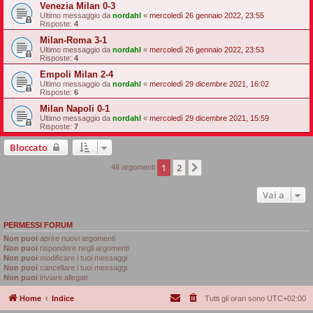
Venezia Milan 0-3
Ultimo messaggio da
nordahl
«
mercoledì 26 gennaio 2022, 23:55
Risposte:
4
Milan-Roma 3-1
Ultimo messaggio da
nordahl
«
mercoledì 26 gennaio 2022, 23:53
Risposte:
4
Empoli Milan 2-4
Ultimo messaggio da
nordahl
«
mercoledì 29 dicembre 2021, 16:02
Risposte:
6
Milan Napoli 0-1
Ultimo messaggio da
nordahl
«
mercoledì 29 dicembre 2021, 15:59
Risposte:
7
Bloccato
1
2
Prossimo
48 argomenti
Vai a
PERMESSI FORUM
Non puoi
aprire nuovi argomenti
Non puoi
rispondere negli argomenti
Non puoi
modificare i tuoi messaggi
Non puoi
cancellare i tuoi messaggi
Non puoi
inviare allegati
Home
Indice
Tutti gli orari sono
UTC+02:00