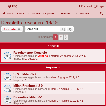
FAQ
Iscriviti
Login
C
Home
Indice
AC MILAN
Le partite Rossonere
Diavoletto rossonero
Diavoletto rossonero 18/19
e
Diavoletto rossonero 18/19
r
Cerca
Ricerca avanzata
Bloccato
c
a
1
2
Prossimo
49 argomenti
Annunci
Regolamento Generale
Ultimo messaggio da
Arianna
«
martedì 27 agosto 2013, 23:56
Inviato in
La squadra
Argomenti
SPAL Milan 2-3
Ultimo messaggio da
nordahl
«
sabato 1 giugno 2019, 9:54
Risposte:
3
Milan Frosinone 2-0
Ultimo messaggio da
nordahl
«
lunedì 27 maggio 2019, 13:43
Risposte:
4
Fiorentina Milan 0-1
Ultimo messaggio da
nordahl
«
lunedì 27 maggio 2019, 13:41
Risposte:
2