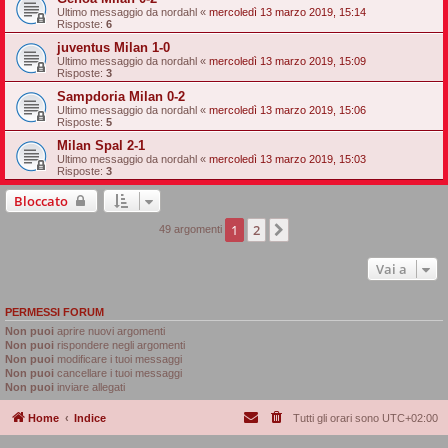
Ultimo messaggio da
nordahl
«
mercoledì 13 marzo 2019, 15:14
Risposte:
6
juventus Milan 1-0
Ultimo messaggio da
nordahl
«
mercoledì 13 marzo 2019, 15:09
Risposte:
3
Sampdoria Milan 0-2
Ultimo messaggio da
nordahl
«
mercoledì 13 marzo 2019, 15:06
Risposte:
5
Milan Spal 2-1
Ultimo messaggio da
nordahl
«
mercoledì 13 marzo 2019, 15:03
Risposte:
3
Bloccato
1
2
Prossimo
49 argomenti
Vai a
PERMESSI FORUM
Non puoi
aprire nuovi argomenti
Non puoi
rispondere negli argomenti
Non puoi
modificare i tuoi messaggi
Non puoi
cancellare i tuoi messaggi
Non puoi
inviare allegati
Home
Indice
Tutti gli orari sono
UTC+02:00