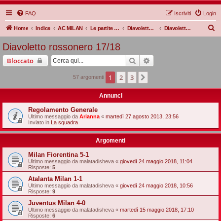
FAQ
Iscriviti
Login
C
Home
Indice
AC MILAN
Le partite Rossonere
Diavoletto rossonero
Diavoletto rossonero 17/18
e
Diavoletto rossonero 17/18
r
Cerca
Ricerca avanzata
Bloccato
c
a
1
2
3
Prossimo
57 argomenti
Annunci
Regolamento Generale
Ultimo messaggio da
Arianna
«
martedì 27 agosto 2013, 23:56
Inviato in
La squadra
Argomenti
Milan Fiorentina 5-1
Ultimo messaggio da
malatadisheva
«
giovedì 24 maggio 2018, 11:04
Risposte:
5
Atalanta Milan 1-1
Ultimo messaggio da
malatadisheva
«
giovedì 24 maggio 2018, 10:56
Risposte:
9
Juventus Milan 4-0
Ultimo messaggio da
malatadisheva
«
martedì 15 maggio 2018, 17:10
Risposte:
6