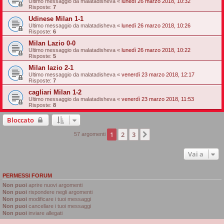
Ultimo messaggio da
malatadisheva
«
lunedì 26 marzo 2018, 10:32
Risposte:
7
Udinese Milan 1-1
Ultimo messaggio da
malatadisheva
«
lunedì 26 marzo 2018, 10:26
Risposte:
6
Milan Lazio 0-0
Ultimo messaggio da
malatadisheva
«
lunedì 26 marzo 2018, 10:22
Risposte:
5
Milan lazio 2-1
Ultimo messaggio da
malatadisheva
«
venerdì 23 marzo 2018, 12:17
Risposte:
7
cagliari Milan 1-2
Ultimo messaggio da
malatadisheva
«
venerdì 23 marzo 2018, 11:53
Risposte:
8
Bloccato
1
2
3
Prossimo
57 argomenti
Vai a
PERMESSI FORUM
Non puoi
aprire nuovi argomenti
Non puoi
rispondere negli argomenti
Non puoi
modificare i tuoi messaggi
Non puoi
cancellare i tuoi messaggi
Non puoi
inviare allegati