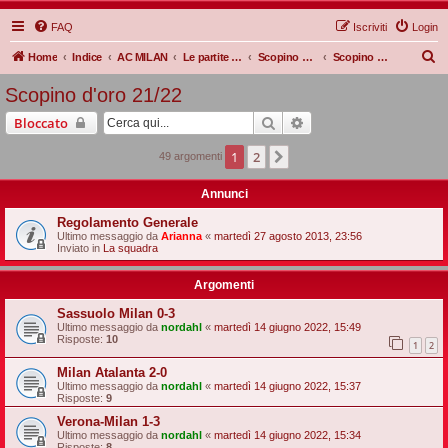
FAQ
Iscriviti
Login
C
Home
Indice
AC MILAN
Le partite Rossonere
Scopino d'oro
Scopino d'oro 21/22
e
Scopino d'oro 21/22
r
Cerca
Ricerca avanzata
Bloccato
c
a
1
2
Prossimo
49 argomenti
Annunci
Regolamento Generale
Ultimo messaggio da
Arianna
«
martedì 27 agosto 2013, 23:56
Inviato in
La squadra
Argomenti
Sassuolo Milan 0-3
Ultimo messaggio da
nordahl
«
martedì 14 giugno 2022, 15:49
Risposte:
10
1
2
Milan Atalanta 2-0
Ultimo messaggio da
nordahl
«
martedì 14 giugno 2022, 15:37
Risposte:
9
Verona-Milan 1-3
Ultimo messaggio da
nordahl
«
martedì 14 giugno 2022, 15:34
Risposte:
8