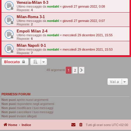
Venezia-Milan 0-3
Ultimo messaggio da
nordahl
«
giovedì 27 gennaio 2022, 0:08
Risposte:
4
Milan-Roma 3-1
Ultimo messaggio da
nordahl
«
giovedì 27 gennaio 2022, 0:07
Risposte:
2
Empoli Milan 2-4
Ultimo messaggio da
nordahl
«
mercoledì 29 dicembre 2021, 15:55
Risposte:
6
Milan Napoli 0-1
Ultimo messaggio da
nordahl
«
mercoledì 29 dicembre 2021, 15:53
Risposte:
7
Bloccato
1
2
Prossimo
49 argomenti
Vai a
PERMESSI FORUM
Non puoi
aprire nuovi argomenti
Non puoi
rispondere negli argomenti
Non puoi
modificare i tuoi messaggi
Non puoi
cancellare i tuoi messaggi
Non puoi
inviare allegati
Home
Indice
Tutti gli orari sono
UTC+02:00