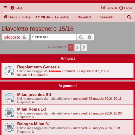
FAQ
Iscriviti
Login
C
Home
Indice
AC MILAN
Le partite Rossonere
Diavoletto rossonero
Diavoletto rossonero 15/16
e
Diavoletto rossonero 15/16
r
Cerca
Ricerca avanzata
Bloccato
c
a
1
2
Prossimo
45 argomenti
Annunci
Regolamento Generale
Ultimo messaggio da
Arianna
«
martedì 27 agosto 2013, 23:56
Inviato in
La squadra
Argomenti
Milan juventus 0-1
Ultimo messaggio da
malatadisheva
«
mercoledì 25 maggio 2016, 10:11
Risposte:
4
Milan Roma 1-3
Ultimo messaggio da
malatadisheva
«
mercoledì 25 maggio 2016, 10:03
Risposte:
3
Bologna Milan 0-1
Ultimo messaggio da
malatadisheva
«
mercoledì 25 maggio 2016, 9:58
Risposte:
3