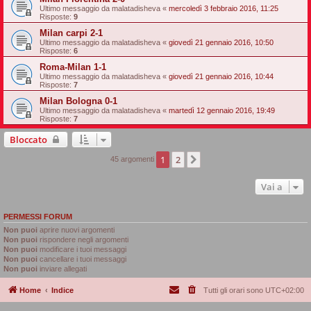
Ultimo messaggio da
malatadisheva
«
mercoledì 3 febbraio 2016, 11:25
Risposte:
9
Milan carpi 2-1
Ultimo messaggio da
malatadisheva
«
giovedì 21 gennaio 2016, 10:50
Risposte:
6
Roma-Milan 1-1
Ultimo messaggio da
malatadisheva
«
giovedì 21 gennaio 2016, 10:44
Risposte:
7
Milan Bologna 0-1
Ultimo messaggio da
malatadisheva
«
martedì 12 gennaio 2016, 19:49
Risposte:
7
Bloccato
1
2
Prossimo
45 argomenti
Vai a
PERMESSI FORUM
Non puoi
aprire nuovi argomenti
Non puoi
rispondere negli argomenti
Non puoi
modificare i tuoi messaggi
Non puoi
cancellare i tuoi messaggi
Non puoi
inviare allegati
Home
Indice
Tutti gli orari sono
UTC+02:00