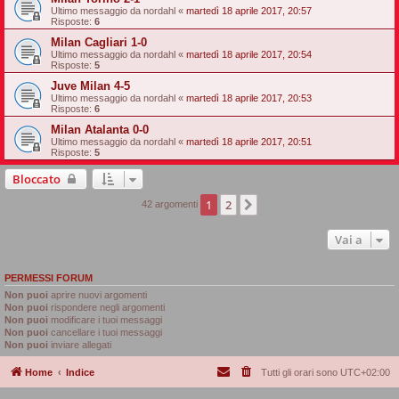
Ultimo messaggio da
nordahl
«
martedì 18 aprile 2017, 20:57
Risposte:
6
Milan Cagliari 1-0
Ultimo messaggio da
nordahl
«
martedì 18 aprile 2017, 20:54
Risposte:
5
Juve Milan 4-5
Ultimo messaggio da
nordahl
«
martedì 18 aprile 2017, 20:53
Risposte:
6
Milan Atalanta 0-0
Ultimo messaggio da
nordahl
«
martedì 18 aprile 2017, 20:51
Risposte:
5
Bloccato
1
2
Prossimo
42 argomenti
Vai a
PERMESSI FORUM
Non puoi
aprire nuovi argomenti
Non puoi
rispondere negli argomenti
Non puoi
modificare i tuoi messaggi
Non puoi
cancellare i tuoi messaggi
Non puoi
inviare allegati
Home
Indice
Tutti gli orari sono
UTC+02:00