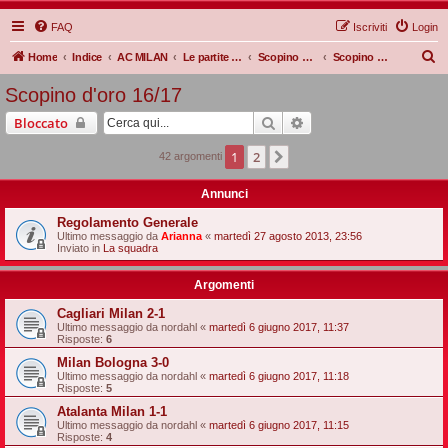
FAQ
Iscriviti
Login
C
Home
Indice
AC MILAN
Le partite Rossonere
Scopino d'oro
Scopino d'oro 16/17
e
Scopino d'oro 16/17
r
Cerca
Ricerca avanzata
Bloccato
c
a
1
2
Prossimo
42 argomenti
Annunci
Regolamento Generale
Ultimo messaggio da
Arianna
«
martedì 27 agosto 2013, 23:56
Inviato in
La squadra
Argomenti
Cagliari Milan 2-1
Ultimo messaggio da
nordahl
«
martedì 6 giugno 2017, 11:37
Risposte:
6
Milan Bologna 3-0
Ultimo messaggio da
nordahl
«
martedì 6 giugno 2017, 11:18
Risposte:
5
Atalanta Milan 1-1
Ultimo messaggio da
nordahl
«
martedì 6 giugno 2017, 11:15
Risposte:
4