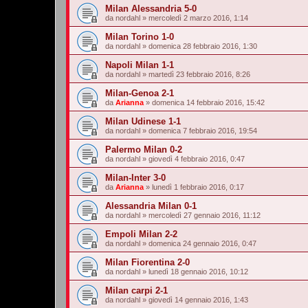
Milan Alessandria 5-0
da
nordahl
»
mercoledì 2 marzo 2016, 1:14
Milan Torino 1-0
da
nordahl
»
domenica 28 febbraio 2016, 1:30
Napoli Milan 1-1
da
nordahl
»
martedì 23 febbraio 2016, 8:26
Milan-Genoa 2-1
da
Arianna
»
domenica 14 febbraio 2016, 15:42
Milan Udinese 1-1
da
nordahl
»
domenica 7 febbraio 2016, 19:54
Palermo Milan 0-2
da
nordahl
»
giovedì 4 febbraio 2016, 0:47
Milan-Inter 3-0
da
Arianna
»
lunedì 1 febbraio 2016, 0:17
Alessandria Milan 0-1
da
nordahl
»
mercoledì 27 gennaio 2016, 11:12
Empoli Milan 2-2
da
nordahl
»
domenica 24 gennaio 2016, 0:47
Milan Fiorentina 2-0
da
nordahl
»
lunedì 18 gennaio 2016, 10:12
Milan carpi 2-1
da
nordahl
»
giovedì 14 gennaio 2016, 1:43