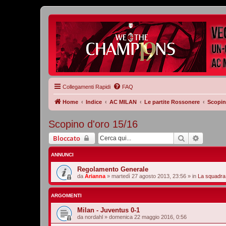
Collegamenti Rapidi
FAQ
Home
Indice
AC MILAN
Le partite Rossonere
Scopin
Scopino d'oro 15/16
Cerca
Ricerca
Bloccato
ANNUNCI
Regolamento Generale
da
Arianna
»
martedì 27 agosto 2013, 23:56
» in
La squadra
ARGOMENTI
Milan - Juventus 0-1
da
nordahl
»
domenica 22 maggio 2016, 0:56