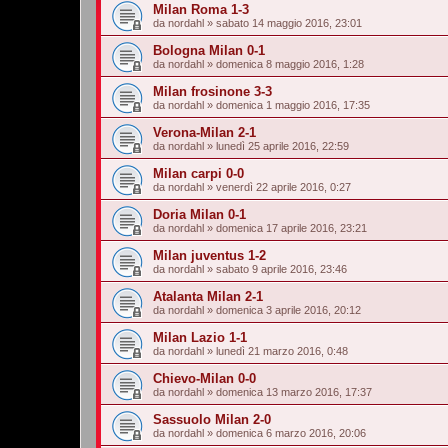
Milan Roma 1-3
da
nordahl
»
sabato 14 maggio 2016, 23:01
Bologna Milan 0-1
da
nordahl
»
domenica 8 maggio 2016, 1:28
Milan frosinone 3-3
da
nordahl
»
domenica 1 maggio 2016, 17:35
Verona-Milan 2-1
da
nordahl
»
lunedì 25 aprile 2016, 22:59
Milan carpi 0-0
da
nordahl
»
venerdì 22 aprile 2016, 0:27
Doria Milan 0-1
da
nordahl
»
domenica 17 aprile 2016, 23:21
Milan juventus 1-2
da
nordahl
»
sabato 9 aprile 2016, 23:46
Atalanta Milan 2-1
da
nordahl
»
domenica 3 aprile 2016, 20:12
Milan Lazio 1-1
da
nordahl
»
lunedì 21 marzo 2016, 0:48
Chievo-Milan 0-0
da
nordahl
»
domenica 13 marzo 2016, 17:37
Sassuolo Milan 2-0
da
nordahl
»
domenica 6 marzo 2016, 20:06