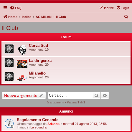
FAQ
Iscriviti
Login
C
Home
Indice
AC MILAN
Il Club
e
Il Club
r
Forum
c
a
Curva Sud
Argomenti:
10
La dirigenza
Argomenti:
20
Milanello
Argomenti:
20
Cerca
Ricerca avan
Nuovo argomento
5 argomenti • Pagina
1
di
1
Annunci
Regolamento Generale
Ultimo messaggio da
Arianna
«
martedì 27 agosto 2013, 23:56
Inviato in
La squadra