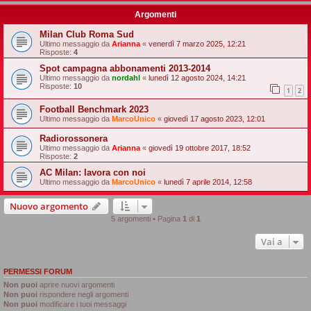
Argomenti
Milan Club Roma Sud
Ultimo messaggio da
Arianna
«
venerdì 7 marzo 2025, 12:21
Risposte:
4
Spot campagna abbonamenti 2013-2014
Ultimo messaggio da
nordahl
«
lunedì 12 agosto 2024, 14:21
Risposte:
10
1
2
Football Benchmark 2023
Ultimo messaggio da
MarcoUnico
«
giovedì 17 agosto 2023, 12:01
Radiorossonera
Ultimo messaggio da
Arianna
«
giovedì 19 ottobre 2017, 18:52
Risposte:
2
AC Milan: lavora con noi
Ultimo messaggio da
MarcoUnico
«
lunedì 7 aprile 2014, 12:58
Nuovo argomento
5 argomenti • Pagina
1
di
1
Vai a
PERMESSI FORUM
Non puoi
aprire nuovi argomenti
Non puoi
rispondere negli argomenti
Non puoi
modificare i tuoi messaggi