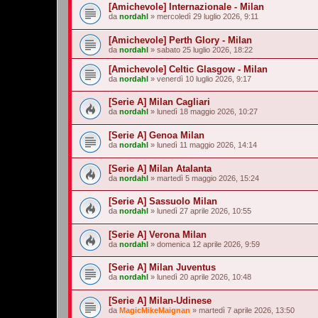
[Amichevole] Internazionale - Milan
da
nordahl
»
mercoledì 29 luglio 2026, 9:11
[Amichevole] Perth Glory - Milan
da
nordahl
»
sabato 25 luglio 2026, 18:22
[Amichevole] Celtic Glasgow - Milan
da
nordahl
»
venerdì 10 luglio 2026, 9:17
[Serie A] Milan Cagliari
da
nordahl
»
lunedì 18 maggio 2026, 10:27
[Serie A] Genoa Milan
da
nordahl
»
lunedì 11 maggio 2026, 14:14
[Serie A] Milan Atalanta
da
nordahl
»
martedì 5 maggio 2026, 15:24
[Serie A] Sassuolo Milan
da
nordahl
»
lunedì 27 aprile 2026, 10:55
[Serie A] Verona Milan
da
nordahl
»
domenica 12 aprile 2026, 9:59
[Serie A] Milan Juventus
da
nordahl
»
lunedì 20 aprile 2026, 10:48
[Serie A] Milan-Udinese
da
MagicMikeMaignan
»
martedì 7 aprile 2026, 13:50