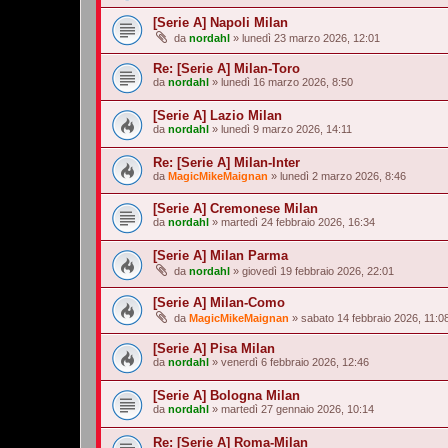
[Serie A] Napoli Milan
da
nordahl
»
lunedì 23 marzo 2026, 12:01
Re: [Serie A] Milan-Toro
da
nordahl
»
lunedì 16 marzo 2026, 8:50
[Serie A] Lazio Milan
da
nordahl
»
lunedì 9 marzo 2026, 14:11
Re: [Serie A] Milan-Inter
da
MagicMikeMaignan
»
lunedì 2 marzo 2026, 8:46
[Serie A] Cremonese Milan
da
nordahl
»
martedì 24 febbraio 2026, 16:34
[Serie A] Milan Parma
da
nordahl
»
giovedì 19 febbraio 2026, 22:01
[Serie A] Milan-Como
da
MagicMikeMaignan
»
sabato 14 febbraio 2026, 11:0
[Serie A] Pisa Milan
da
nordahl
»
venerdì 6 febbraio 2026, 12:46
[Serie A] Bologna Milan
da
nordahl
»
martedì 27 gennaio 2026, 10:14
Re: [Serie A] Roma-Milan