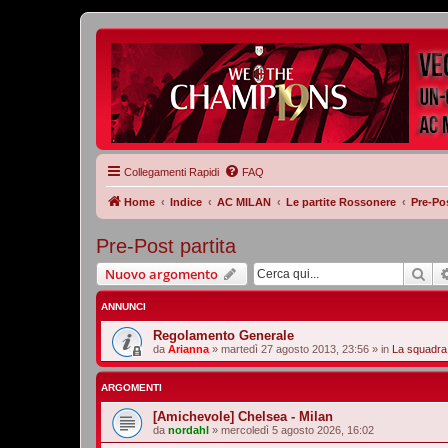
Collegamenti Rapidi
FAQ
Home
Indice
AC MILAN
Le partite Rossonere
Pre-Pos
Pre-Post partita
Cer
Nuovo argomento
ANNUNCI
Regolamento Generale
da
Arianna
»
martedì 27 agosto 2013, 23:56
» in
La squadra
ARGOMENTI
[Amichevole] Chelsea - Milan
da
nordahl
»
mercoledì 5 agosto 2026, 16:02