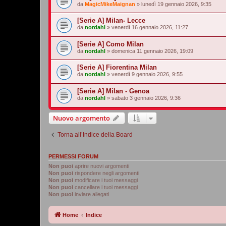
da
MagicMikeMaignan
»
lunedì 19 gennaio 2026, 9:35
[Serie A] Milan- Lecce
da
nordahl
»
venerdì 16 gennaio 2026, 11:27
[Serie A] Como Milan
da
nordahl
»
domenica 11 gennaio 2026, 19:09
[Serie A] Fiorentina Milan
da
nordahl
»
venerdì 9 gennaio 2026, 9:55
[Serie A] Milan - Genoa
da
nordahl
»
sabato 3 gennaio 2026, 9:36
Nuovo argomento
Torna all’Indice della Board
PERMESSI FORUM
Non puoi
aprire nuovi argomenti
Non puoi
rispondere negli argomenti
Non puoi
modificare i tuoi messaggi
Non puoi
cancellare i tuoi messaggi
Non puoi
inviare allegati
Home
Indice