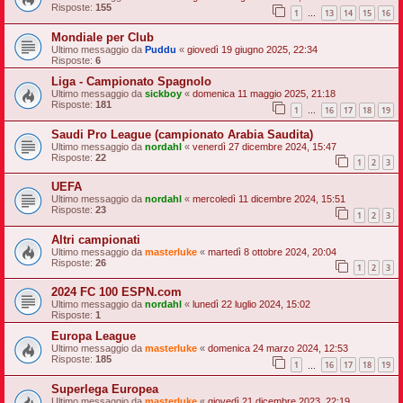
Risposte:
155
1
13
14
15
16
…
Mondiale per Club
Ultimo messaggio da
Puddu
«
giovedì 19 giugno 2025, 22:34
Risposte:
6
Liga - Campionato Spagnolo
Ultimo messaggio da
sickboy
«
domenica 11 maggio 2025, 21:18
Risposte:
181
1
16
17
18
19
…
Saudi Pro League (campionato Arabia Saudita)
Ultimo messaggio da
nordahl
«
venerdì 27 dicembre 2024, 15:47
Risposte:
22
1
2
3
UEFA
Ultimo messaggio da
nordahl
«
mercoledì 11 dicembre 2024, 15:51
Risposte:
23
1
2
3
Altri campionati
Ultimo messaggio da
masterluke
«
martedì 8 ottobre 2024, 20:04
Risposte:
26
1
2
3
2024 FC 100 ESPN.com
Ultimo messaggio da
nordahl
«
lunedì 22 luglio 2024, 15:02
Risposte:
1
Europa League
Ultimo messaggio da
masterluke
«
domenica 24 marzo 2024, 12:53
Risposte:
185
1
16
17
18
19
…
Superlega Europea
Ultimo messaggio da
masterluke
«
giovedì 21 dicembre 2023, 22:19