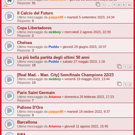
Risposte:
91
1
7
8
9
10
…
Il Calcio del Futuro
Ultimo messaggio da
paippo88
«
martedì 5 settembre 2023, 14:34
Risposte:
9
Copa Libertadores
Ultimo messaggio da
sickboy
«
mercoledì 2 agosto 2023, 22:39
Risposte:
2
Chelsea
Ultimo messaggio da
Puddu
«
giovedì 29 giugno 2023, 10:37
Risposte:
3
La più bella partita degli ultimi 50 anni
Ultimo messaggio da
Puddu
«
sabato 27 maggio 2023, 1:18
Risposte:
18
1
2
[Real Mad. - Man. City] Semifinale Champions 22/23
Ultimo messaggio da
sickboy
«
venerdì 19 maggio 2023, 13:44
Risposte:
14
1
2
Paris Saint Germain
Ultimo messaggio da
Arianna
«
domenica 26 febbraio 2023, 17:23
Risposte:
7
Pallone D'Oro
Ultimo messaggio da
paippo88
«
martedì 18 ottobre 2022, 9:37
Risposte:
9
Barcellona
Ultimo messaggio da
Arianna
«
giovedì 11 agosto 2022, 15:45
FIFA