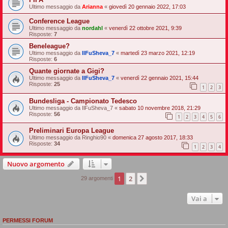
Ultimo messaggio da
Arianna
«
giovedì 20 gennaio 2022, 17:03
Conference League
Ultimo messaggio da
nordahl
«
venerdì 22 ottobre 2021, 9:39
Risposte:
7
Beneleague?
Ultimo messaggio da
IlFuSheva_7
«
martedì 23 marzo 2021, 12:19
Risposte:
6
Quante giornate a Gigi?
Ultimo messaggio da
IlFuSheva_7
«
venerdì 22 gennaio 2021, 15:44
Risposte:
25
1
2
3
Bundesliga - Campionato Tedesco
Ultimo messaggio da
IlFuSheva_7
«
sabato 10 novembre 2018, 21:29
Risposte:
56
1
2
3
4
5
6
Preliminari Europa League
Ultimo messaggio da
Ringhio90
«
domenica 27 agosto 2017, 18:33
Risposte:
34
1
2
3
4
Nuovo argomento
1
2
Prossimo
29 argomenti
Vai a
PERMESSI FORUM