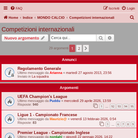
FAQ
Iscriviti
Login
C
Home
Indice
MONDO CALCIO
Competizioni internazionali
e
Competizioni internazionali
r
Cerca
Ricerca avan
Nuovo argomento
c
a
1
2
Prossimo
29 argomenti
Annunci
Regolamento Generale
Ultimo messaggio da
Arianna
«
martedì 27 agosto 2013, 23:56
Inviato in
La squadra
Argomenti
UEFA Champion's League
Ultimo messaggio da
Puddu
«
mercoledì 29 aprile 2026, 13:59
Risposte:
940
1
92
93
94
95
…
Ligue 1 - Campionato Francese
Ultimo messaggio da
Maurizio@
«
venerdì 13 febbraio 2026, 0:54
Risposte:
83
1
6
7
8
9
…
Premier League - Campionato Inglese
Ultimo messaggio da
nordahl
«
giovedì 22 gennaio 2026, 14:22