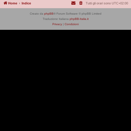
Home
Indice
Tutti gli orari sono
UTC+02:00
Creato da
phpBB
® Forum Software © phpBB Limited
Traduzione Italiana
phpBB-Italia.it
Privacy
|
Condizioni