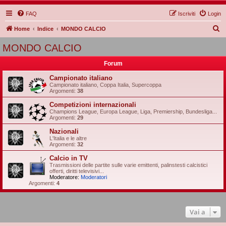
FAQ
Iscriviti
Login
C
Home
Indice
MONDO CALCIO
e
MONDO CALCIO
r
Forum
c
a
Campionato italiano
Campionato italiano, Coppa Italia, Supercoppa
Argomenti:
38
Competizioni internazionali
Champions League, Europa League, Liga, Premiership, Bundesliga...
Argomenti:
29
Nazionali
L'Italia e le altre
Argomenti:
32
Calcio in TV
Trasmissioni delle partite sulle varie emittenti, palinstesti calcistici
offerti, diritti televisivi...
Moderatore:
Moderatori
Argomenti:
4
Vai a