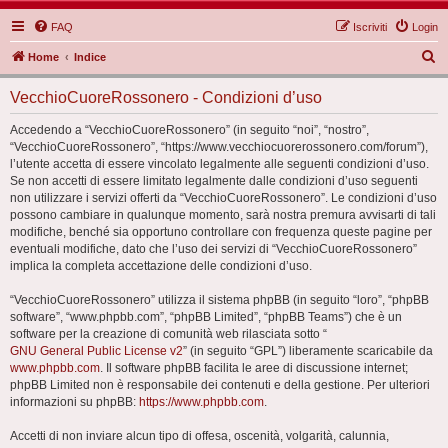
FAQ
Iscriviti
Login
C
Home
Indice
e
VecchioCuoreRossonero - Condizioni d’uso
r
c
Accedendo a “VecchioCuoreRossonero” (in seguito “noi”, “nostro”,
“VecchioCuoreRossonero”, “https://www.vecchiocuorerossonero.com/forum”),
a
l’utente accetta di essere vincolato legalmente alle seguenti condizioni d’uso.
Se non accetti di essere limitato legalmente dalle condizioni d’uso seguenti
non utilizzare i servizi offerti da “VecchioCuoreRossonero”. Le condizioni d’uso
possono cambiare in qualunque momento, sarà nostra premura avvisarti di tali
modifiche, benché sia opportuno controllare con frequenza queste pagine per
eventuali modifiche, dato che l’uso dei servizi di “VecchioCuoreRossonero”
implica la completa accettazione delle condizioni d’uso.
“VecchioCuoreRossonero” utilizza il sistema phpBB (in seguito “loro”, “phpBB
software”, “www.phpbb.com”, “phpBB Limited”, “phpBB Teams”) che è un
software per la creazione di comunità web rilasciata sotto “
GNU General Public License v2
” (in seguito “GPL”) liberamente scaricabile da
www.phpbb.com
. Il software phpBB facilita le aree di discussione internet;
phpBB Limited non è responsabile dei contenuti e della gestione. Per ulteriori
informazioni su phpBB:
https://www.phpbb.com
.
Accetti di non inviare alcun tipo di offesa, oscenità, volgarità, calunnia,