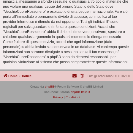
minaccia, messaggio a sfondo sessuale, o qualsiasi altro tipo di materiale che
può violare una qualsiasi Legge del proprio Stato, o dello Stato dove
“VecchioCuoreRossonero” è ospitato, o di una Legge internazionale. Fare ciò
porta all’immediato e permanente divieto di accesso, con notifica al tuo
provider Internet se è ritenuto da noi opportuno. Tutti gli indirizzi IP sono
registrati per salvaguardare e rinforzare queste condizioni. Accetti che
“VecchioCuoreRossonero” abbia il diritto di rimuovere, riscrivere, spostare o
chiudere qualsiasi argomento in qualsiasi momento lo ritenga necessario.
Come fruitore di questo servizio, accetti che ogni informazione (dato
personale) tu abbia inviato sia conservata in un database. Al contempo queste
informazioni non saranno divulgate a nessuno senza il tuo consenso, né
“VecchioCuoreRossonero” o phpBB sono da ritenersi responsabili per
qualsiasi violazione al sistema che possa compromettere queste informazioni.
Home
Indice
Tutti gli orari sono
UTC+02:00
Creato da
phpBB
® Forum Software © phpBB Limited
Traduzione Italiana
phpBB-Italia.it
Privacy
|
Condizioni