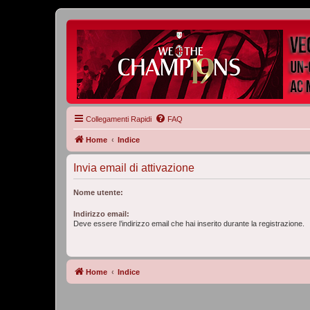
Collegamenti Rapidi
FAQ
Home
Indice
Invia email di attivazione
Nome utente:
Indirizzo email:
Deve essere l’indirizzo email che hai inserito durante la registrazione.
Home
Indice