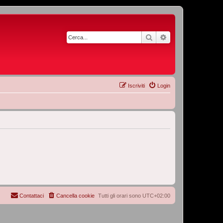
Cerca
Ricerca avanzata
Iscriviti
Login
Contattaci
Cancella cookie
Tutti gli orari sono
UTC+02:00