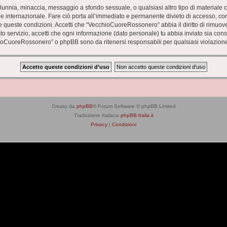
 calunnia, minaccia, messaggio a sfondo sessuale, o qualsiasi altro tipo di materiale
nternazionale. Fare ciò porta all’immediato e permanente divieto di accesso, con no
zare queste condizioni. Accetti che “VecchioCuoreRossonero” abbia il diritto di rimuo
to servizio, accetti che ogni informazione (dato personale) tu abbia inviato sia co
ioCuoreRossonero” o phpBB sono da ritenersi responsabili per qualsiasi violazion
Creato da
phpBB
® Forum Software © phpBB Limited
Traduzione Italiana
phpBB-Italia.it
Privacy
|
Condizioni