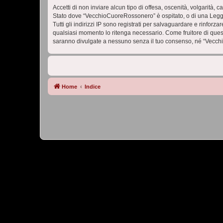
Accetti di non inviare alcun tipo di offesa, oscenità, volgarità,
Stato dove “VecchioCuoreRossonero” è ospitato, o di una Legge i
Tutti gli indirizzi IP sono registrati per salvaguardare e rinfor
qualsiasi momento lo ritenga necessario. Come fruitore di ques
saranno divulgate a nessuno senza il tuo consenso, né “Vecch
Home
Indice