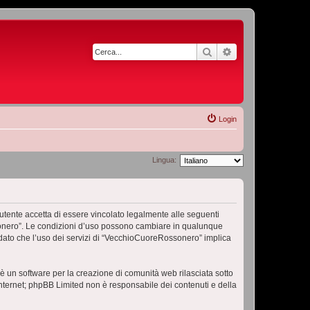
Cerca
Ricerca avanzata
Login
Lingua:
ente accetta di essere vincolato legalmente alle seguenti
ossonero”. Le condizioni d’uso possono cambiare in qualunque
dato che l’uso dei servizi di “VecchioCuoreRossonero” implica
 un software per la creazione di comunità web rilasciata sotto
 internet; phpBB Limited non è responsabile dei contenuti e della