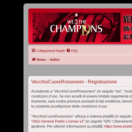
Collegamenti Rapidi
FAQ
Home
Indice
VecchioCuoreRossonero - Registrazione
Accedendo a “VecchioCuoreRossonero” (in seguito “noi”, “nostr
condizioni d’uso. Se non accetti di essere limitato legalmente 
momento, sarà nostra premura avvisarti di tali modifiche, benc
la completa accettazione delle condizioni d’uso.
“VecchioCuoreRossonero” utilizza il sistema phpBB (in seguito
“
GNU General Public License v2
” (in seguito “GPL”) liberamen
gestione. Per ulteriori informazioni su phpBB:
https://www.php