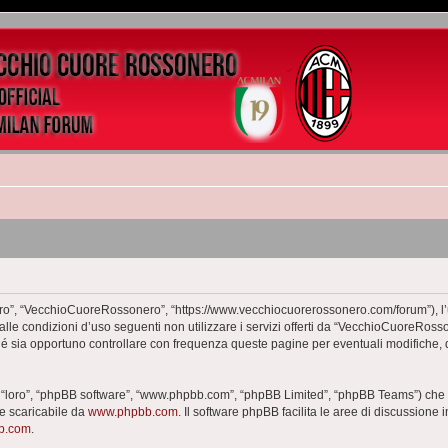
o”, “VecchioCuoreRossonero”, “https://www.vecchiocuorerossonero.com/forum”), l’ut
dalle condizioni d’uso seguenti non utilizzare i servizi offerti da “VecchioCuoreR
hé sia opportuno controllare con frequenza queste pagine per eventuali modifiche, 
 “loro”, “phpBB software”, “www.phpbb.com”, “phpBB Limited”, “phpBB Teams”) che è
te scaricabile da
www.phpbb.com
. Il software phpBB facilita le aree di discussione
bb.com
.