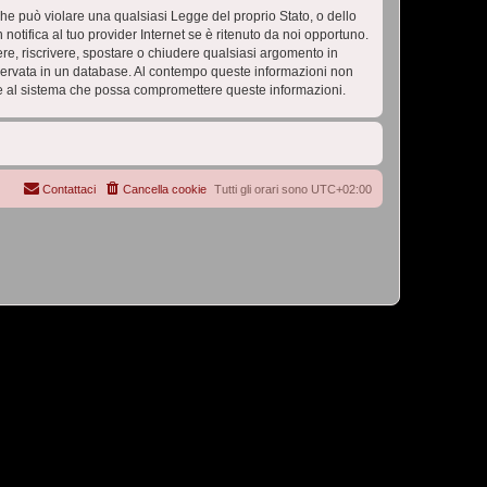
 che può violare una qualsiasi Legge del proprio Stato, o dello
tifica al tuo provider Internet se è ritenuto da noi opportuno.
vere, riscrivere, spostare o chiudere qualsiasi argomento in
nservata in un database. Al contempo queste informazioni non
e al sistema che possa compromettere queste informazioni.
Contattaci
Cancella cookie
Tutti gli orari sono
UTC+02:00