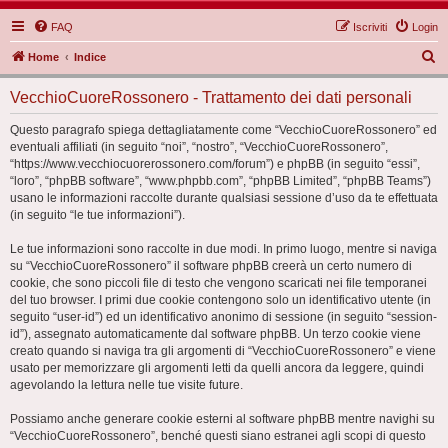
FAQ
Iscriviti
Login
C
Home
Indice
e
VecchioCuoreRossonero - Trattamento dei dati personali
r
c
Questo paragrafo spiega dettagliatamente come “VecchioCuoreRossonero” ed
eventuali affiliati (in seguito “noi”, “nostro”, “VecchioCuoreRossonero”,
a
“https://www.vecchiocuorerossonero.com/forum”) e phpBB (in seguito “essi”,
“loro”, “phpBB software”, “www.phpbb.com”, “phpBB Limited”, “phpBB Teams”)
usano le informazioni raccolte durante qualsiasi sessione d’uso da te effettuata
(in seguito “le tue informazioni”).
Le tue informazioni sono raccolte in due modi. In primo luogo, mentre si naviga
su “VecchioCuoreRossonero” il software phpBB creerà un certo numero di
cookie, che sono piccoli file di testo che vengono scaricati nei file temporanei
del tuo browser. I primi due cookie contengono solo un identificativo utente (in
seguito “user-id”) ed un identificativo anonimo di sessione (in seguito “session-
id”), assegnato automaticamente dal software phpBB. Un terzo cookie viene
creato quando si naviga tra gli argomenti di “VecchioCuoreRossonero” e viene
usato per memorizzare gli argomenti letti da quelli ancora da leggere, quindi
agevolando la lettura nelle tue visite future.
Possiamo anche generare cookie esterni al software phpBB mentre navighi su
“VecchioCuoreRossonero”, benché questi siano estranei agli scopi di questo