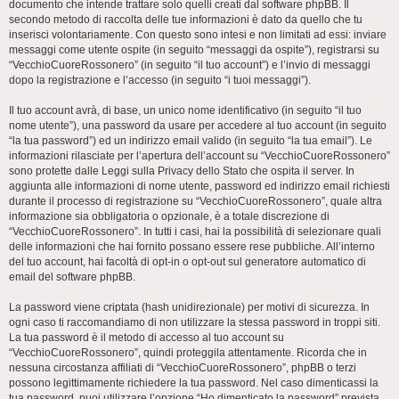
documento che intende trattare solo quelli creati dal software phpBB. Il
secondo metodo di raccolta delle tue informazioni è dato da quello che tu
inserisci volontariamente. Con questo sono intesi e non limitati ad essi: inviare
messaggi come utente ospite (in seguito “messaggi da ospite”), registrarsi su
“VecchioCuoreRossonero” (in seguito “il tuo account”) e l’invio di messaggi
dopo la registrazione e l’accesso (in seguito “i tuoi messaggi”).
Il tuo account avrà, di base, un unico nome identificativo (in seguito “il tuo
nome utente”), una password da usare per accedere al tuo account (in seguito
“la tua password”) ed un indirizzo email valido (in seguito “la tua email”). Le
informazioni rilasciate per l’apertura dell’account su “VecchioCuoreRossonero”
sono protette dalle Leggi sulla Privacy dello Stato che ospita il server. In
aggiunta alle informazioni di nome utente, password ed indirizzo email richiesti
durante il processo di registrazione su “VecchioCuoreRossonero”, quale altra
informazione sia obbligatoria o opzionale, è a totale discrezione di
“VecchioCuoreRossonero”. In tutti i casi, hai la possibilità di selezionare quali
delle informazioni che hai fornito possano essere rese pubbliche. All’interno
del tuo account, hai facoltà di opt-in o opt-out sul generatore automatico di
email del software phpBB.
La password viene criptata (hash unidirezionale) per motivi di sicurezza. In
ogni caso ti raccomandiamo di non utilizzare la stessa password in troppi siti.
La tua password è il metodo di accesso al tuo account su
“VecchioCuoreRossonero”, quindi proteggila attentamente. Ricorda che in
nessuna circostanza affiliati di “VecchioCuoreRossonero”, phpBB o terzi
possono legittimamente richiedere la tua password. Nel caso dimenticassi la
tua password, puoi utilizzare l’opzione “Ho dimenticato la password” prevista