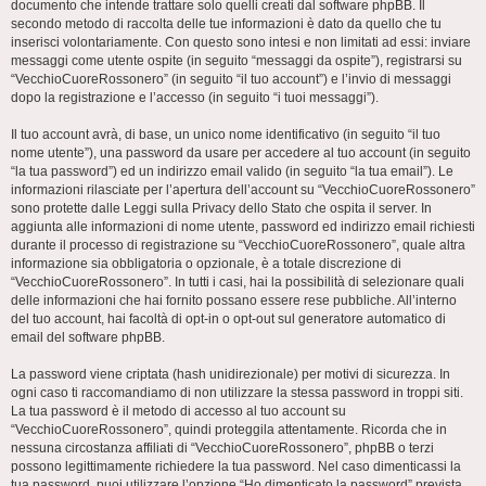
documento che intende trattare solo quelli creati dal software phpBB. Il
secondo metodo di raccolta delle tue informazioni è dato da quello che tu
inserisci volontariamente. Con questo sono intesi e non limitati ad essi: inviare
messaggi come utente ospite (in seguito “messaggi da ospite”), registrarsi su
“VecchioCuoreRossonero” (in seguito “il tuo account”) e l’invio di messaggi
dopo la registrazione e l’accesso (in seguito “i tuoi messaggi”).
Il tuo account avrà, di base, un unico nome identificativo (in seguito “il tuo
nome utente”), una password da usare per accedere al tuo account (in seguito
“la tua password”) ed un indirizzo email valido (in seguito “la tua email”). Le
informazioni rilasciate per l’apertura dell’account su “VecchioCuoreRossonero”
sono protette dalle Leggi sulla Privacy dello Stato che ospita il server. In
aggiunta alle informazioni di nome utente, password ed indirizzo email richiesti
durante il processo di registrazione su “VecchioCuoreRossonero”, quale altra
informazione sia obbligatoria o opzionale, è a totale discrezione di
“VecchioCuoreRossonero”. In tutti i casi, hai la possibilità di selezionare quali
delle informazioni che hai fornito possano essere rese pubbliche. All’interno
del tuo account, hai facoltà di opt-in o opt-out sul generatore automatico di
email del software phpBB.
La password viene criptata (hash unidirezionale) per motivi di sicurezza. In
ogni caso ti raccomandiamo di non utilizzare la stessa password in troppi siti.
La tua password è il metodo di accesso al tuo account su
“VecchioCuoreRossonero”, quindi proteggila attentamente. Ricorda che in
nessuna circostanza affiliati di “VecchioCuoreRossonero”, phpBB o terzi
possono legittimamente richiedere la tua password. Nel caso dimenticassi la
tua password, puoi utilizzare l’opzione “Ho dimenticato la password” prevista