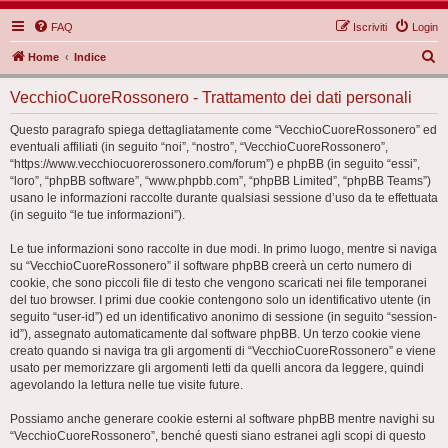
FAQ
Iscriviti
Login
C
Home
Indice
e
VecchioCuoreRossonero - Trattamento dei dati personali
r
c
Questo paragrafo spiega dettagliatamente come “VecchioCuoreRossonero” ed
eventuali affiliati (in seguito “noi”, “nostro”, “VecchioCuoreRossonero”,
a
“https://www.vecchiocuorerossonero.com/forum”) e phpBB (in seguito “essi”,
“loro”, “phpBB software”, “www.phpbb.com”, “phpBB Limited”, “phpBB Teams”)
usano le informazioni raccolte durante qualsiasi sessione d’uso da te effettuata
(in seguito “le tue informazioni”).
Le tue informazioni sono raccolte in due modi. In primo luogo, mentre si naviga
su “VecchioCuoreRossonero” il software phpBB creerà un certo numero di
cookie, che sono piccoli file di testo che vengono scaricati nei file temporanei
del tuo browser. I primi due cookie contengono solo un identificativo utente (in
seguito “user-id”) ed un identificativo anonimo di sessione (in seguito “session-
id”), assegnato automaticamente dal software phpBB. Un terzo cookie viene
creato quando si naviga tra gli argomenti di “VecchioCuoreRossonero” e viene
usato per memorizzare gli argomenti letti da quelli ancora da leggere, quindi
agevolando la lettura nelle tue visite future.
Possiamo anche generare cookie esterni al software phpBB mentre navighi su
“VecchioCuoreRossonero”, benché questi siano estranei agli scopi di questo