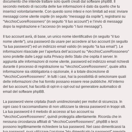
documento che intende trattare solo quelli creati dal software phpBB. Il
secondo metodo di raccolta delle tue informazioni è dato da quello che tu
inserisci volontariamente. Con questo sono intesi e non limitati ad essi: inviare
messaggi come utente ospite (in seguito “messaggi da ospite”), registrarsi su
“VecchioCuoreRossonero” (in seguito “il tuo account”) e l’invio di messaggi
dopo la registrazione e l’accesso (in seguito “i tuoi messaggi”).
Il tuo account avrà, di base, un unico nome identificativo (in seguito “il tuo
nome utente”), una password da usare per accedere al tuo account (in seguito
“la tua password”) ed un indirizzo email valido (in seguito “la tua email”). Le
informazioni rilasciate per l’apertura dell’account su “VecchioCuoreRossonero”
sono protette dalle Leggi sulla Privacy dello Stato che ospita il server. In
aggiunta alle informazioni di nome utente, password ed indirizzo email richiesti
durante il processo di registrazione su “VecchioCuoreRossonero”, quale altra
informazione sia obbligatoria o opzionale, è a totale discrezione di
“VecchioCuoreRossonero”. In tutti i casi, hai la possibilità di selezionare quali
delle informazioni che hai fornito possano essere rese pubbliche. All’interno
del tuo account, hai facoltà di opt-in o opt-out sul generatore automatico di
email del software phpBB.
La password viene criptata (hash unidirezionale) per motivi di sicurezza. In
ogni caso ti raccomandiamo di non utilizzare la stessa password in troppi siti.
La tua password è il metodo di accesso al tuo account su
“VecchioCuoreRossonero”, quindi proteggila attentamente. Ricorda che in
nessuna circostanza affiliati di “VecchioCuoreRossonero”, phpBB o terzi
possono legittimamente richiedere la tua password. Nel caso dimenticassi la
tua password, puoi utilizzare l’opzione “Ho dimenticato la password” prevista