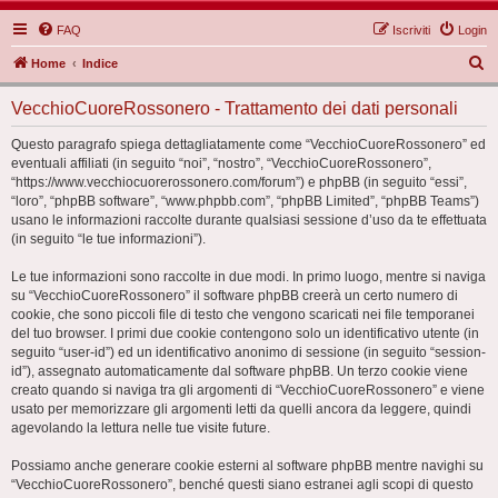
FAQ
Iscriviti
Login
C
Home
Indice
e
VecchioCuoreRossonero - Trattamento dei dati personali
r
c
Questo paragrafo spiega dettagliatamente come “VecchioCuoreRossonero” ed
eventuali affiliati (in seguito “noi”, “nostro”, “VecchioCuoreRossonero”,
a
“https://www.vecchiocuorerossonero.com/forum”) e phpBB (in seguito “essi”,
“loro”, “phpBB software”, “www.phpbb.com”, “phpBB Limited”, “phpBB Teams”)
usano le informazioni raccolte durante qualsiasi sessione d’uso da te effettuata
(in seguito “le tue informazioni”).
Le tue informazioni sono raccolte in due modi. In primo luogo, mentre si naviga
su “VecchioCuoreRossonero” il software phpBB creerà un certo numero di
cookie, che sono piccoli file di testo che vengono scaricati nei file temporanei
del tuo browser. I primi due cookie contengono solo un identificativo utente (in
seguito “user-id”) ed un identificativo anonimo di sessione (in seguito “session-
id”), assegnato automaticamente dal software phpBB. Un terzo cookie viene
creato quando si naviga tra gli argomenti di “VecchioCuoreRossonero” e viene
usato per memorizzare gli argomenti letti da quelli ancora da leggere, quindi
agevolando la lettura nelle tue visite future.
Possiamo anche generare cookie esterni al software phpBB mentre navighi su
“VecchioCuoreRossonero”, benché questi siano estranei agli scopi di questo