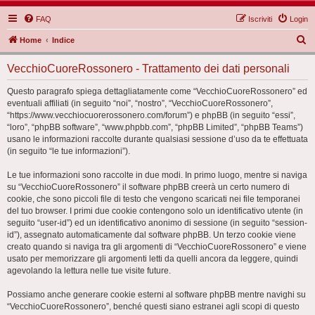
FAQ
Iscriviti
Login
C
Home
Indice
e
VecchioCuoreRossonero - Trattamento dei dati personali
r
c
Questo paragrafo spiega dettagliatamente come “VecchioCuoreRossonero” ed
eventuali affiliati (in seguito “noi”, “nostro”, “VecchioCuoreRossonero”,
a
“https://www.vecchiocuorerossonero.com/forum”) e phpBB (in seguito “essi”,
“loro”, “phpBB software”, “www.phpbb.com”, “phpBB Limited”, “phpBB Teams”)
usano le informazioni raccolte durante qualsiasi sessione d’uso da te effettuata
(in seguito “le tue informazioni”).
Le tue informazioni sono raccolte in due modi. In primo luogo, mentre si naviga
su “VecchioCuoreRossonero” il software phpBB creerà un certo numero di
cookie, che sono piccoli file di testo che vengono scaricati nei file temporanei
del tuo browser. I primi due cookie contengono solo un identificativo utente (in
seguito “user-id”) ed un identificativo anonimo di sessione (in seguito “session-
id”), assegnato automaticamente dal software phpBB. Un terzo cookie viene
creato quando si naviga tra gli argomenti di “VecchioCuoreRossonero” e viene
usato per memorizzare gli argomenti letti da quelli ancora da leggere, quindi
agevolando la lettura nelle tue visite future.
Possiamo anche generare cookie esterni al software phpBB mentre navighi su
“VecchioCuoreRossonero”, benché questi siano estranei agli scopi di questo