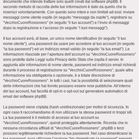
documento che intende trattare solo quelli creati dal software phpBB. Il
secondo metodo di raccolta delle tue informazioni è dato da quello che tu
inserisci volontariamente. Con questo sono intesi e non limitati ad essi: inviare
messaggi come utente ospite (in seguito “messaggi da ospite”), registrarsi su
“VecchioCuoreRossonero” (in seguito “il tuo account”) e l’invio di messaggi
dopo la registrazione e l’accesso (in seguito “i tuoi messaggi”).
Il tuo account avrà, di base, un unico nome identificativo (in seguito “il tuo
nome utente”), una password da usare per accedere al tuo account (in seguito
“la tua password”) ed un indirizzo email valido (in seguito “la tua email”). Le
informazioni rilasciate per l’apertura dell’account su “VecchioCuoreRossonero”
sono protette dalle Leggi sulla Privacy dello Stato che ospita il server. In
aggiunta alle informazioni di nome utente, password ed indirizzo email richiesti
durante il processo di registrazione su “VecchioCuoreRossonero”, quale altra
informazione sia obbligatoria o opzionale, è a totale discrezione di
“VecchioCuoreRossonero”. In tutti i casi, hai la possibilità di selezionare quali
delle informazioni che hai fornito possano essere rese pubbliche. All’interno
del tuo account, hai facoltà di opt-in o opt-out sul generatore automatico di
email del software phpBB.
La password viene criptata (hash unidirezionale) per motivi di sicurezza. In
ogni caso ti raccomandiamo di non utilizzare la stessa password in troppi siti.
La tua password è il metodo di accesso al tuo account su
“VecchioCuoreRossonero”, quindi proteggila attentamente. Ricorda che in
nessuna circostanza affiliati di “VecchioCuoreRossonero”, phpBB o terzi
possono legittimamente richiedere la tua password. Nel caso dimenticassi la
tua password, puoi utilizzare l’opzione “Ho dimenticato la password” prevista