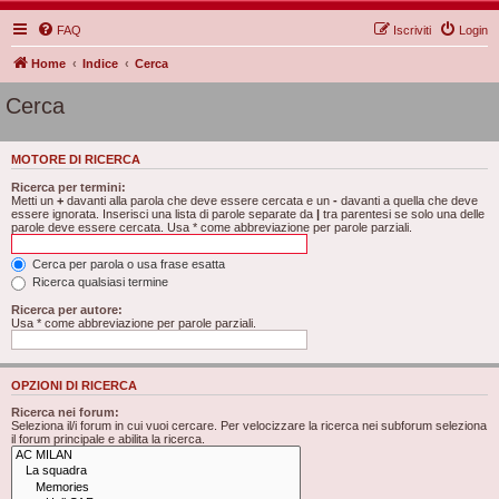
FAQ
Iscriviti
Login
Home
Indice
Cerca
Cerca
MOTORE DI RICERCA
Ricerca per termini:
Metti un
+
davanti alla parola che deve essere cercata e un
-
davanti a quella che deve
essere ignorata. Inserisci una lista di parole separate da
|
tra parentesi se solo una delle
parole deve essere cercata. Usa * come abbreviazione per parole parziali.
Cerca per parola o usa frase esatta
Ricerca qualsiasi termine
Ricerca per autore:
Usa * come abbreviazione per parole parziali.
OPZIONI DI RICERCA
Ricerca nei forum:
Seleziona il/i forum in cui vuoi cercare. Per velocizzare la ricerca nei subforum seleziona
il forum principale e abilita la ricerca.