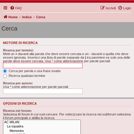
FAQ
Iscriviti
Login
Home
Indice
Cerca
Cerca
MOTORE DI RICERCA
Ricerca per termini:
Metti un
+
davanti alla parola che deve essere cercata e un
-
davanti a quella che deve
essere ignorata. Inserisci una lista di parole separate da
|
tra parentesi se solo una delle
parole deve essere cercata. Usa * come abbreviazione per parole parziali.
Cerca per parola o usa frase esatta
Ricerca qualsiasi termine
Ricerca per autore:
Usa * come abbreviazione per parole parziali.
OPZIONI DI RICERCA
Ricerca nei forum:
Seleziona il/i forum in cui vuoi cercare. Per velocizzare la ricerca nei subforum seleziona
il forum principale e abilita la ricerca.