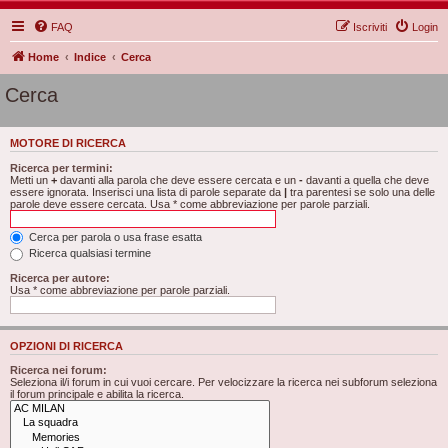
FAQ
Iscriviti
Login
Home
Indice
Cerca
Cerca
MOTORE DI RICERCA
Ricerca per termini:
Metti un
+
davanti alla parola che deve essere cercata e un
-
davanti a quella che deve
essere ignorata. Inserisci una lista di parole separate da
|
tra parentesi se solo una delle
parole deve essere cercata. Usa * come abbreviazione per parole parziali.
Cerca per parola o usa frase esatta
Ricerca qualsiasi termine
Ricerca per autore:
Usa * come abbreviazione per parole parziali.
OPZIONI DI RICERCA
Ricerca nei forum:
Seleziona il/i forum in cui vuoi cercare. Per velocizzare la ricerca nei subforum seleziona
il forum principale e abilita la ricerca.