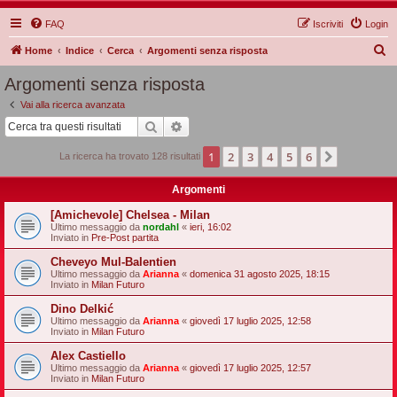
FAQ
Iscriviti
Login
C
Home
Indice
Cerca
Argomenti senza risposta
e
Argomenti senza risposta
r
Vai alla ricerca avanzata
c
Cerca
Ricerca avanzata
a
1
2
3
4
5
6
Prossimo
La ricerca ha trovato 128 risultati
Argomenti
[Amichevole] Chelsea - Milan
Ultimo messaggio da
nordahl
«
ieri, 16:02
Inviato in
Pre-Post partita
Cheveyo Mul-Balentien
Ultimo messaggio da
Arianna
«
domenica 31 agosto 2025, 18:15
Inviato in
Milan Futuro
Dino Delkić
Ultimo messaggio da
Arianna
«
giovedì 17 luglio 2025, 12:58
Inviato in
Milan Futuro
Alex Castiello
Ultimo messaggio da
Arianna
«
giovedì 17 luglio 2025, 12:57
Inviato in
Milan Futuro