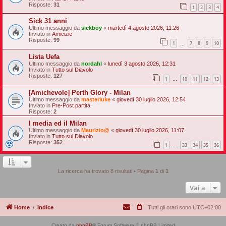
Risposte:
31
1
2
3
4
Sick 31 anni
Ultimo messaggio da
sickboy
«
martedì 4 agosto 2026, 11:26
Inviato in
Amicizie
Risposte:
99
1
7
8
9
10
…
Lista Uefa
Ultimo messaggio da
nordahl
«
lunedì 3 agosto 2026, 12:31
Inviato in
Tutto sul Diavolo
Risposte:
127
1
10
11
12
13
…
[Amichevole] Perth Glory - Milan
Ultimo messaggio da
masterluke
«
giovedì 30 luglio 2026, 12:54
Inviato in
Pre-Post partita
Risposte:
2
I media ed il Milan
Ultimo messaggio da
Maurizio@
«
giovedì 30 luglio 2026, 11:07
Inviato in
Tutto sul Diavolo
Risposte:
352
1
33
34
35
36
…
La ricerca ha trovato 8 risultati • Pagina
1
di
1
Vai a
Home
Indice
Tutti gli orari sono
UTC+02:00
Creato da
phpBB
® Forum Software © phpBB Limited