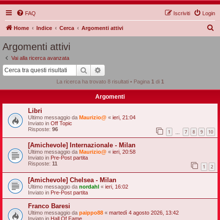
FAQ
Iscriviti
Login
C
Home
Indice
Cerca
Argomenti attivi
e
Argomenti attivi
r
Vai alla ricerca avanzata
c
Cerca
Ricerca avanzata
a
La ricerca ha trovato 8 risultati • Pagina
1
di
1
Argomenti
Libri
Ultimo messaggio da
Maurizio@
«
ieri, 21:04
Inviato in
Off Topic
Risposte:
96
1
7
8
9
10
…
[Amichevole] Internazionale - Milan
Ultimo messaggio da
Maurizio@
«
ieri, 20:58
Inviato in
Pre-Post partita
Risposte:
11
1
2
[Amichevole] Chelsea - Milan
Ultimo messaggio da
nordahl
«
ieri, 16:02
Inviato in
Pre-Post partita
Franco Baresi
Ultimo messaggio da
paippo88
«
martedì 4 agosto 2026, 13:42
Inviato in
Hall Of Fame