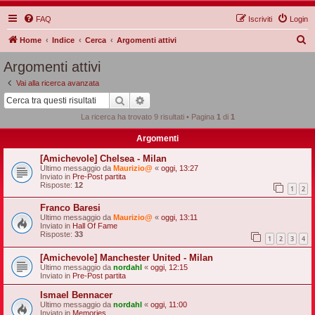
FAQ
Iscriviti
Login
C
Home
Indice
Cerca
Argomenti attivi
e
Argomenti attivi
r
Vai alla ricerca avanzata
c
Cerca
Ricerca avanzata
a
La ricerca ha trovato 9 risultati • Pagina
1
di
1
Argomenti
[Amichevole] Chelsea - Milan
Ultimo messaggio da
Maurizio@
«
oggi, 13:27
Inviato in
Pre-Post partita
Risposte:
12
1
2
Franco Baresi
Ultimo messaggio da
Maurizio@
«
oggi, 13:11
Inviato in
Hall Of Fame
Risposte:
33
1
2
3
4
[Amichevole] Manchester United - Milan
Ultimo messaggio da
nordahl
«
oggi, 12:15
Inviato in
Pre-Post partita
Ismael Bennacer
Ultimo messaggio da
nordahl
«
oggi, 11:00
Inviato in
Memories