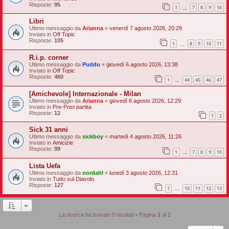
Risposte:
95
1
7
8
9
10
…
Libri
Ultimo messaggio da
Arianna
«
venerdì 7 agosto 2026, 20:29
Inviato in
Off Topic
Risposte:
105
1
8
9
10
11
…
R.i.p. corner
Ultimo messaggio da
Puddu
«
giovedì 6 agosto 2026, 13:38
Inviato in
Off Topic
Risposte:
460
1
44
45
46
47
…
[Amichevole] Internazionale - Milan
Ultimo messaggio da
Arianna
«
giovedì 6 agosto 2026, 12:29
Inviato in
Pre-Post partita
Risposte:
12
1
2
Sick 31 anni
Ultimo messaggio da
sickboy
«
martedì 4 agosto 2026, 11:26
Inviato in
Amicizie
Risposte:
99
1
7
8
9
10
…
Lista Uefa
Ultimo messaggio da
nordahl
«
lunedì 3 agosto 2026, 12:31
Inviato in
Tutto sul Diavolo
Risposte:
127
1
10
11
12
13
…
La ricerca ha trovato 9 risultati • Pagina
1
di
1