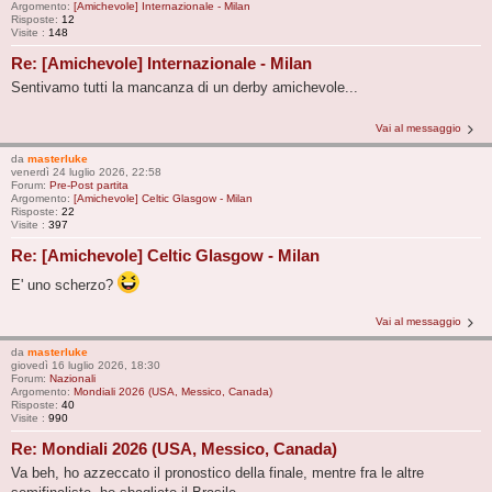
Argomento:
[Amichevole] Internazionale - Milan
Risposte:
12
Visite :
148
Re: [Amichevole] Internazionale - Milan
Sentivamo tutti la mancanza di un derby amichevole...
Vai al messaggio
da
masterluke
venerdì 24 luglio 2026, 22:58
Forum:
Pre-Post partita
Argomento:
[Amichevole] Celtic Glasgow - Milan
Risposte:
22
Visite :
397
Re: [Amichevole] Celtic Glasgow - Milan
E' uno scherzo?
Vai al messaggio
da
masterluke
giovedì 16 luglio 2026, 18:30
Forum:
Nazionali
Argomento:
Mondiali 2026 (USA, Messico, Canada)
Risposte:
40
Visite :
990
Re: Mondiali 2026 (USA, Messico, Canada)
Va beh, ho azzeccato il pronostico della finale, mentre fra le altre