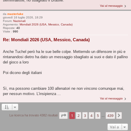
semifinaliste, ho sbagliato il Brasile.
Vai al messaggio
da
masterluke
giovedì 16 luglio 2026, 18:29
Forum:
Nazionali
Argomento:
Mondiali 2026 (USA, Messico, Canada)
Risposte:
40
Visite :
990
Re: Mondiali 2026 (USA, Messico, Canada)
Anche Tuchel però ha le sue belle colpe. Metterndo un difensore in più e
rintanandosi dietro ha dato un messaggio sbagliato ai suoi e dato il pallino
del gioco a loro
Poi dicono degli italiani
Sì, ma possono cambiare 100 allenatori ne non vincono comunque mai,
per nessun motivo. L'insipienza ...
Vai al messaggio
Pagina
1
di
439
1
2
3
4
5
439
Pro
La ricerca ha trovato 4382 risultati
…
Vai a