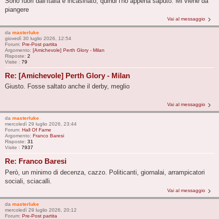
Sono fuori dall'Italia e incasinato, quindi l'ho appena saputo. Mi viene da
piangere
Vai al messaggio
da
masterluke
giovedì 30 luglio 2026, 12:54
Forum:
Pre-Post partita
Argomento:
[Amichevole] Perth Glory - Milan
Risposte:
2
Visite :
79
Re: [Amichevole] Perth Glory - Milan
Giusto. Fosse saltato anche il derby, meglio
Vai al messaggio
da
masterluke
mercoledì 29 luglio 2026, 23:44
Forum:
Hall Of Fame
Argomento:
Franco Baresi
Risposte:
31
Visite :
7937
Re: Franco Baresi
Però, un minimo di decenza, cazzo. Politicanti, giornalai, arrampicatori
sociali, sciacalli.
Vai al messaggio
da
masterluke
mercoledì 29 luglio 2026, 20:12
Forum:
Pre-Post partita