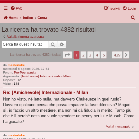
FAQ
Iscriviti
Login
C
Home
Indice
Cerca
e
La ricerca ha trovato 4382 risultati
r
Vai alla ricerca avanzata
c
Cerca
Ricerca avanzata
a
Pagina
1
di
439
1
2
3
4
5
439
Pro
La ricerca ha trovato 4382 risultati
…
da
masterluke
mercoledì 5 agosto 2026, 17:54
Forum:
Pre-Post partita
Argomento:
[Amichevole] Internazionale - Milan
Risposte:
12
Visite :
148
Re: [Amichevole] Internazionale - Milan
Non ho visto, né letto nulla, ma davvero Chukeueze in quel ruolo?
Davvero qualcuno pensa che possa imparare la fase difensiva? Magari
sì, io faccio un altro mestiere, ma non mi dà fiducia in merito. Tanto più
che è lì perché nessuno vuole spendere un penny per lui e Musah. Come
ha giocato?
Vai al messaggio
da
masterluke
sabato 1 agosto 2026, 20:41