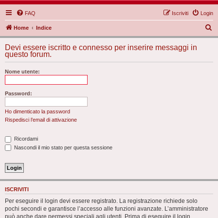
FAQ
Iscriviti
Login
C
Home
Indice
e
Devi essere iscritto e connesso per inserire messaggi in
r
questo forum.
c
Nome utente:
a
Password:
Ho dimenticato la password
Rispedisci l’email di attivazione
Ricordami
Nascondi il mio stato per questa sessione
ISCRIVITI
Per eseguire il login devi essere registrato. La registrazione richiede solo
pochi secondi e garantisce l’accesso alle funzioni avanzate. L’amministratore
può anche dare permessi speciali agli utenti. Prima di eseguire il login