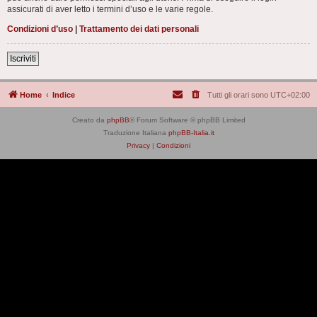
assicurati di aver letto i termini d’uso e le varie regole.
Condizioni d’uso
|
Trattamento dei dati personali
Iscriviti
Home
Indice
Tutti gli orari sono
UTC+02:00
Creato da
phpBB
® Forum Software © phpBB Limited
Traduzione Italiana
phpBB-Italia.it
Privacy
|
Condizioni