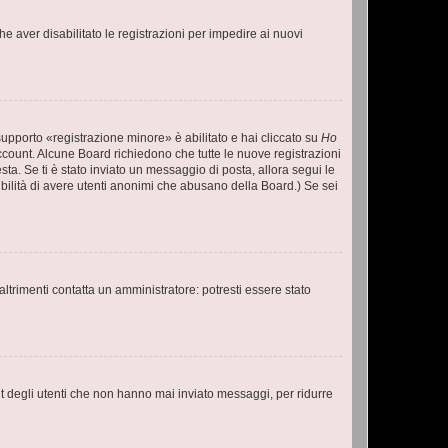
e aver disabilitato le registrazioni per impedire ai nuovi
supporto «registrazione minore» è abilitato e hai cliccato su
Ho
o account. Alcune Board richiedono che tutte le nuove registrazioni
esta. Se ti è stato inviato un messaggio di posta, allora segui le
ssibilità di avere utenti anonimi che abusano della Board.) Se sei
ltrimenti contatta un amministratore: potresti essere stato
t degli utenti che non hanno mai inviato messaggi, per ridurre