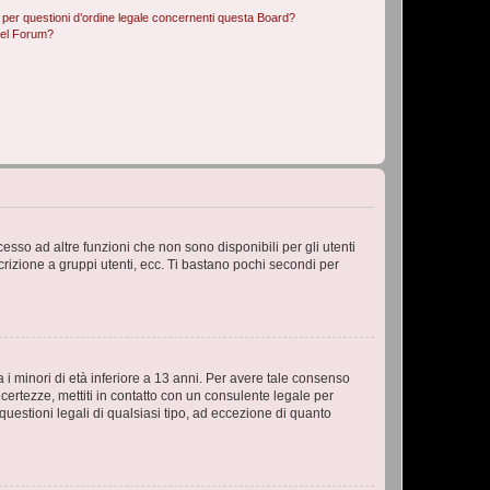
 per questioni d’ordine legale concernenti questa Board?
del Forum?
sso ad altre funzioni che non sono disponibili per gli utenti
crizione a gruppi utenti, ecc. Ti bastano pochi secondi per
i minori di età inferiore a 13 anni. Per avere tale consenso
ncertezze, mettiti in contatto con un consulente legale per
uestioni legali di qualsiasi tipo, ad eccezione di quanto