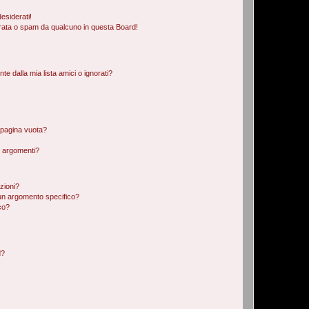
esiderati!
rata o spam da qualcuno in questa Board!
 dalla mia lista amici o ignorati?
 pagina vuota?
i argomenti?
izioni?
un argomento specifico?
co?
d?