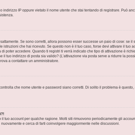
 indirizzo IP oppure vietato il nome utente che stai tentando di registrare. Può anch
sistenza.
sattamente. Se sono corretti, allora possono esser successe un paio di cose: se il 
le istruzioni che hai ricevuto. Se questo non è il tuo caso, forse devi attivare il tu
di poter accedere. Quando ti registri ti verrà indicato che tipo di attivazione è richi
e il tuo indirizzo di posta sia valido? (L’attivazione via posta serve a ridurre la po
 prova a contattare un amministratore.
ontrolla che nome utente e password siano corretti. Di solito il problema è questo, a
i?!
o il tuo account per qualche ragione. Molti siti rimuovono periodicamente gli accoun
ti nuovamente e cerca di farti coinvolgere maggiormente nelle discussioni.