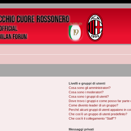
Livelli e gruppi di utenti
Cosa sono gli amministratori?
Cosa sono i moderatori?
Cosa sono i gruppi di utenti?
Dove trovo i gruppi e come posso far parte d
Come divento leader di un gruppo?
Perché alcuni gruppi di utenti appaiono in colo
Che cos’è un gruppo di utenti predefinito?
Che cos’è il collegamento “Staff”?
Messaggi privati