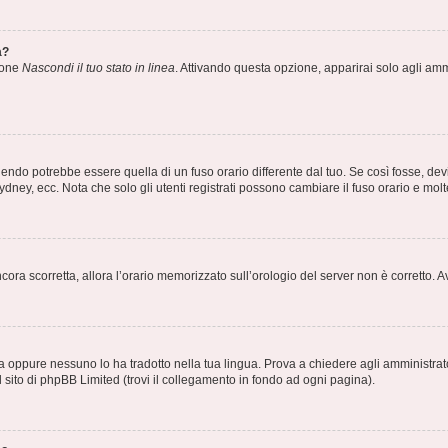
a?
zione
Nascondi il tuo stato in linea
. Attivando questa opzione, apparirai solo agli ammi
ndo potrebbe essere quella di un fuso orario differente dal tuo. Se così fosse, devi 
ydney, ecc. Nota che solo gli utenti registrati possono cambiare il fuso orario e mol
 ancora scorretta, allora l’orario memorizzato sull’orologio del server non è corretto
a oppure nessuno lo ha tradotto nella tua lingua. Prova a chiedere agli amministrator
l sito di phpBB Limited (trovi il collegamento in fondo ad ogni pagina).