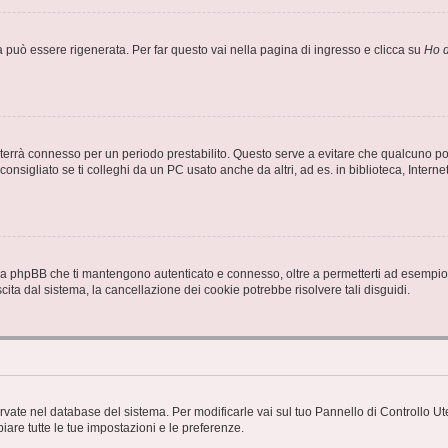
uò essere rigenerata. Per far questo vai nella pagina di ingresso e clicca su
Ho d
a ti terrà connesso per un periodo prestabilito. Questo serve a evitare che qualcuno
sigliato se ti colleghi da un PC usato anche da altri, ad es. in biblioteca, Internet
 da phpBB che ti mantengono autenticato e connesso, oltre a permetterti ad esempio d
cita dal sistema, la cancellazione dei cookie potrebbe risolvere tali disguidi.
servate nel database del sistema. Per modificarle vai sul tuo Pannello di Controllo
re tutte le tue impostazioni e le preferenze.