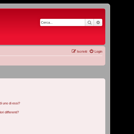
Cerca
Ricerca avanzata
Iscriviti
Login
i uno di essi?
ri differenti?