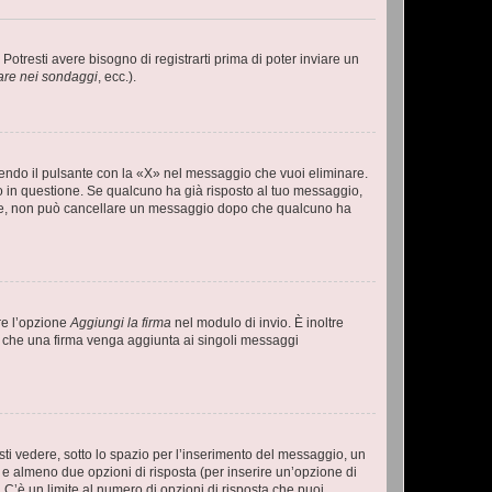
tresti avere bisogno di registrarti prima di poter inviare un
are nei sondaggi
, ecc.).
endo il pulsante con la «X» nel messaggio che vuoi eliminare.
in questione. Se qualcuno ha già risposto al tuo messaggio,
mente, non può cancellare un messaggio dopo che qualcuno ha
re l’opzione
Aggiungi la firma
nel modulo di invio. È inoltre
re che una firma venga aggiunta ai singoli messaggi
i vedere, sotto lo spazio per l’inserimento del messaggio, un
o e almeno due opzioni di risposta (per inserire un’opzione di
). C’è un limite al numero di opzioni di risposta che puoi