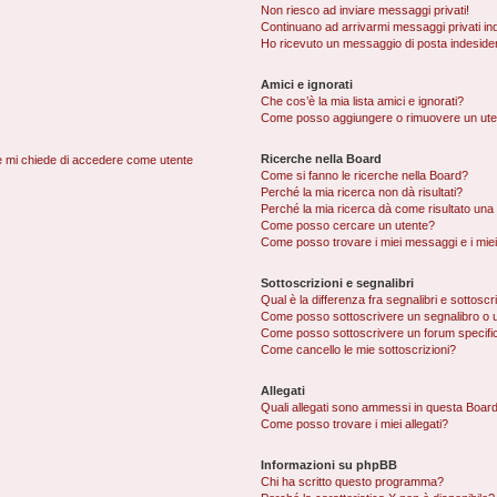
Non riesco ad inviare messaggi privati!
Continuano ad arrivarmi messaggi privati ind
Ho ricevuto un messaggio di posta indeside
Amici e ignorati
Che cos’è la mia lista amici e ignorati?
Come posso aggiungere o rimuovere un utente
Ricerche nella Board
nte mi chiede di accedere come utente
Come si fanno le ricerche nella Board?
Perché la mia ricerca non dà risultati?
Perché la mia ricerca dà come risultato una
Come posso cercare un utente?
Come posso trovare i miei messaggi e i mie
Sottoscrizioni e segnalibri
Qual è la differenza fra segnalibri e sottoscr
Come posso sottoscrivere un segnalibro o 
Come posso sottoscrivere un forum specifi
Come cancello le mie sottoscrizioni?
Allegati
Quali allegati sono ammessi in questa Boar
Come posso trovare i miei allegati?
Informazioni su phpBB
Chi ha scritto questo programma?