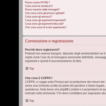
Posso usare l’HTML?
Cosa sono le emoticon?
Posso inserire delle immagini?
Che cosa sono gli annunci globali?
Cosa sono gli annunci?
Cosa sono gli argomenti importanti?
Cosa sono gli argomenti bloccati?
Che cosa sono le icone argomento?
Connessione e registrazione
Perché devo registrarmi?
Potresti non averne bisogno: dipende dagli amministratori se è 
ospiti come l’uso di un’immagine personale definibile, messaggis
registrarti e quindi ti raccomandiamo di farlo.
Top
Che cosa è COPPA?
COPPA, o Legge sulla Privacy per la protezione dei minori del 19
serve una richiesta scritta da parte del genitore o tutore legale
assistenza. Nota bene che phpBB Limited e il proprietario di qu
indicato nella domanda “Chi devo contattare per segnalare abus
Top