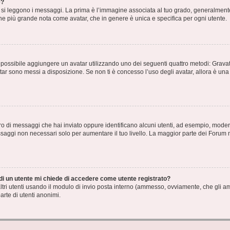
e?
 leggono i messaggi. La prima è l’immagine associata al tuo grado, generalmente ha
agine più grande nota come avatar, che in genere è unica e specifica per ogni utente.
” è possibile aggiungere un avatar utilizzando uno dei seguenti quattro metodi: Gra
atar sono messi a disposizione. Se non ti è concesso l’uso degli avatar, allora è un
mero di messaggi che hai inviato oppure identificano alcuni utenti, ad esempio, mode
ssaggi non necessari solo per aumentare il tuo livello. La maggior parte dei Forum
 di un utente mi chiede di accedere come utente registrato?
altri utenti usando il modulo di invio posta interno (ammesso, ovviamente, che gli a
arte di utenti anonimi.