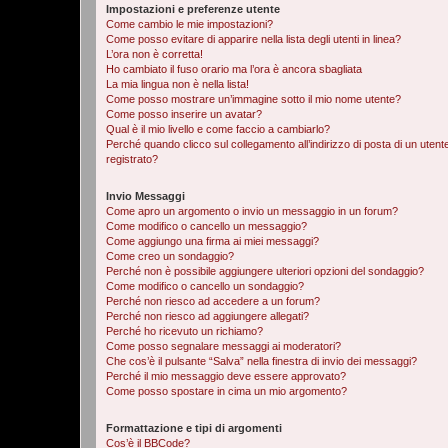
Impostazioni e preferenze utente
Come cambio le mie impostazioni?
Come posso evitare di apparire nella lista degli utenti in linea?
L’ora non è corretta!
Ho cambiato il fuso orario ma l’ora è ancora sbagliata
La mia lingua non è nella lista!
Come posso mostrare un’immagine sotto il mio nome utente?
Come posso inserire un avatar?
Qual è il mio livello e come faccio a cambiarlo?
Perché quando clicco sul collegamento all’indirizzo di posta di un ute
registrato?
Invio Messaggi
Come apro un argomento o invio un messaggio in un forum?
Come modifico o cancello un messaggio?
Come aggiungo una firma ai miei messaggi?
Come creo un sondaggio?
Perché non è possibile aggiungere ulteriori opzioni del sondaggio?
Come modifico o cancello un sondaggio?
Perché non riesco ad accedere a un forum?
Perché non riesco ad aggiungere allegati?
Perché ho ricevuto un richiamo?
Come posso segnalare messaggi ai moderatori?
Che cos’è il pulsante “Salva” nella finestra di invio dei messaggi?
Perché il mio messaggio deve essere approvato?
Come posso spostare in cima un mio argomento?
Formattazione e tipi di argomenti
Cos’è il BBCode?