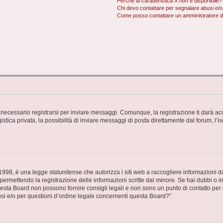
Perché la caratteristica X non è disponibile?
Chi devo contattare per segnalare abusi e/o
Come posso contattare un amministratore 
necessario registrarsi per inviare messaggi. Comunque, la registrazione ti darà acce
tica privata, la possibilità di inviare messaggi di posta direttamente dal forum, l’is
98, è una legge statunitense che autorizza i siti web a raccogliere informazioni da 
, permettendo la registrazione delle informazioni scritte dal minore. Se hai dubbi o i
esta Board non possono fornire consigli legali e non sono un punto di contatto per q
i e/o per questioni d’ordine legale concernenti questa Board?”.