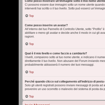
Come posso mostrare un’immagine sotto il mio nome utent
Ci possono essere due immagini sotto un nome utente quando si
interventi hai scritto o il tuo livello. Sotto può esserci un’imm
Top
Come posso inserire un avatar?
All’interno del tuo Pannello di Controllo Utente, sotto “Profilo
abilitare o meno gli avatar e decide anche il modo in cui gli av
ragioni.
Top
Qual è il mio livello e come faccio a cambiarlo?
I livelli, compaiono sotto al tuo nome utente, e indicano il nu
direttamente il tuo livello. Non abusare del Forum inviando me
probabilmente abbasserà il numero dei tuoi messaggi.
Top
Perché quando clicco sul collegamento all’indirizzo di posta
Solo gli utenti registrati possono inviare messaggi di posta ad 
prevenire un uso scorretto o malevolo del sistema di posta da p
Top