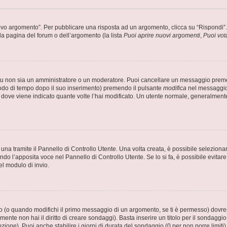
 argomento”. Per pubblicare una risposta ad un argomento, clicca su “Rispondi”. Po
la pagina del forum o dell’argomento (la lista
Puoi aprire nuovi argomenti
,
Puoi vot
 tu non sia un amministratore o un moderatore. Puoi cancellare un messaggio prem
iodo di tempo dopo il suo inserimento) premendo il pulsante
modifica
nel messaggio 
nto dove viene indicato quante volte l’hai modificato. Un utente normale, general
a tramite il Pannello di Controllo Utente. Una volta creata, è possibile seleziona
ndo l’apposita voce nel Pannello di Controllo Utente. Se lo si fa, è possibile evita
el modulo di invio.
(o quando modifichi il primo messaggio di un argomento, se ti è permesso) dovrest
mente non hai il diritto di creare sondaggi). Basta inserire un titolo per il sondaggi
pzione
). Puoi anche stabilire i giorni di durata del sondaggio (0 per non porre limiti