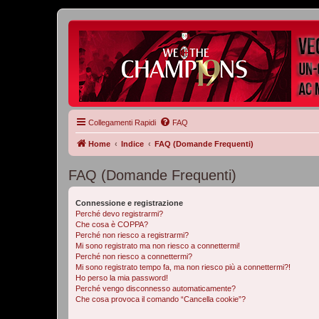
Collegamenti Rapidi
FAQ
Home
Indice
FAQ (Domande Frequenti)
FAQ (Domande Frequenti)
Connessione e registrazione
Perché devo registrarmi?
Che cosa è COPPA?
Perché non riesco a registrarmi?
Mi sono registrato ma non riesco a connettermi!
Perché non riesco a connettermi?
Mi sono registrato tempo fa, ma non riesco più a connettermi?!
Ho perso la mia password!
Perché vengo disconnesso automaticamente?
Che cosa provoca il comando “Cancella cookie”?