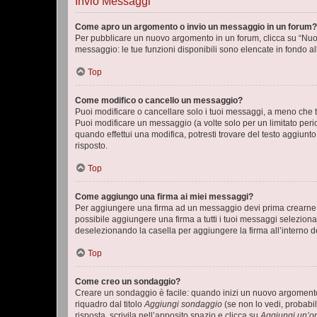
Invio Messaggi
Come apro un argomento o invio un messaggio in un forum?
Per pubblicare un nuovo argomento in un forum, clicca su “Nuovo
messaggio: le tue funzioni disponibili sono elencate in fondo al
Top
Come modifico o cancello un messaggio?
Puoi modificare o cancellare solo i tuoi messaggi, a meno che
Puoi modificare un messaggio (a volte solo per un limitato per
quando effettui una modifica, potresti trovare del testo aggiu
risposto.
Top
Come aggiungo una firma ai miei messaggi?
Per aggiungere una firma ad un messaggio devi prima crearne un
possibile aggiungere una firma a tutti i tuoi messaggi seleziona
deselezionando la casella per aggiungere la firma all’interno d
Top
Come creo un sondaggio?
Creare un sondaggio è facile: quando inizi un nuovo argomento 
riquadro dal titolo
Aggiungi sondaggio
(se non lo vedi, probabil
risposta, scrivila nell’apposito spazio e clicca su
Aggiungi un’o