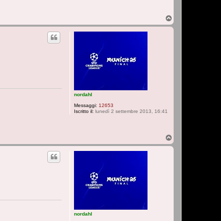
T
o
p
nordahl
Messaggi:
12653
Iscritto il:
lunedì 2 settembre 2013, 16:41
T
o
p
nordahl