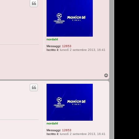
nordahl
Messaggi:
12653
Iscritto il:
lunedì 2 settembre 2013, 16:41
T
o
p
nordahl
Messaggi:
12653
Iscritto il:
lunedì 2 settembre 2013, 16:41