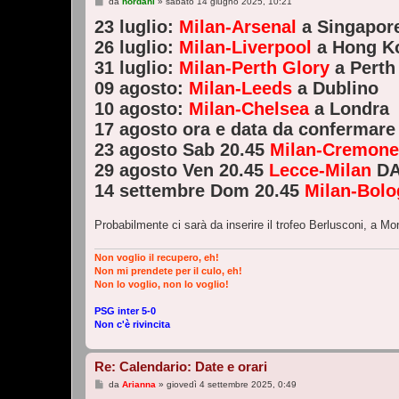
M
da
nordahl
»
sabato 14 giugno 2025, 10:21
e
23 luglio:
s
Milan-Arsenal
a Singapor
s
26 luglio:
Milan-Liverpool
a Hong K
a
g
31 luglio:
Milan-Perth Glory
a Perth
g
i
09 agosto:
Milan-Leeds
a Dublino
o
10 agosto:
Milan-Chelsea
a Londra
17 agosto ora e data da confermar
23 agosto Sab 20.45
Milan-Cremone
29 agosto Ven 20.45
Lecce-Milan
DA
14 settembre Dom 20.45
Milan-Bol
Probabilmente ci sarà da inserire il trofeo Berlusconi, a Mo
Non voglio il recupero, eh!
Non mi prendete per il culo, eh!
Non lo voglio, non lo voglio!
PSG inter 5-0
Non c'è rivincita
Re: Calendario: Date e orari
M
da
Arianna
»
giovedì 4 settembre 2025, 0:49
e