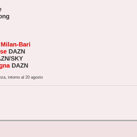
e
ong
e
Milan-Bari
se
DAZN
ZN/SKY
ogna
DAZN
nza, intorno al 20 agosto