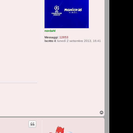
nordahl
Messaggi:
12653
Iscritto il:
lunedì 2 settembre 2013, 16:41
T
o
p