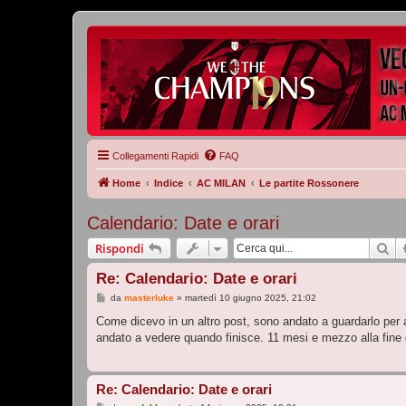
Collegamenti Rapidi
FAQ
Home
Indice
AC MILAN
Le partite Rossonere
Calendario: Date e orari
Ce
Rispondi
Re: Calendario: Date e orari
M
da
masterluke
»
martedì 10 giugno 2025, 21:02
e
s
Come dicevo in un altro post, sono andato a guardarlo per a
s
andato a vedere quando finisce. 11 mesi e mezzo alla fine 
a
g
g
i
o
Re: Calendario: Date e orari