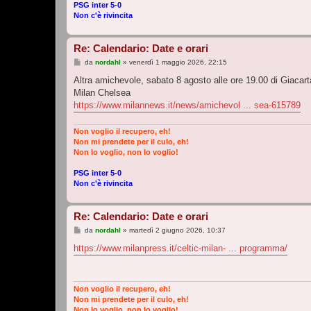
PSG inter 5-0
Non c'è rivincita
Re: Calendario: Date e orari
M
da
nordahl
»
venerdì 1 maggio 2026, 22:15
e
s
Altra amichevole, sabato 8 agosto alle ore 19.00 di Giacarta 
s
Milan Chelsea
a
g
https://www.milannews.it/news/amichevol ... sea-615789
g
i
o
Non voglio il recupero, eh!
Non mi prendete per il culo, eh!
Non lo voglio, non lo voglio!
PSG inter 5-0
Non c'è rivincita
Re: Calendario: Date e orari
M
da
nordahl
»
martedì 2 giugno 2026, 10:37
e
s
https://www.milanpress.it/celtic-milan- ... programma/
s
a
g
g
i
Non voglio il recupero, eh!
o
Non mi prendete per il culo, eh!
Non lo voglio, non lo voglio!