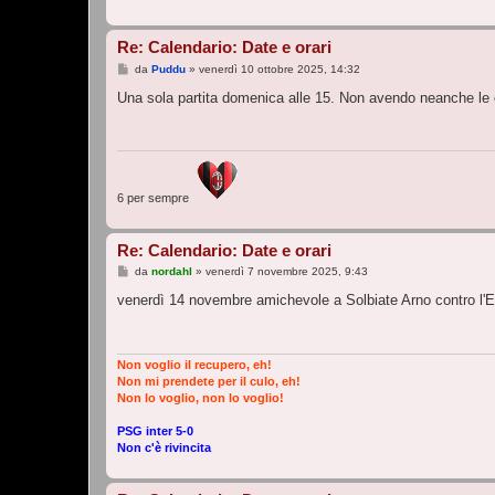
Re: Calendario: Date e orari
M
da
Puddu
»
venerdì 10 ottobre 2025, 14:32
e
s
Una sola partita domenica alle 15. Non avendo neanche le
s
a
g
g
i
o
6 per sempre
Re: Calendario: Date e orari
M
da
nordahl
»
venerdì 7 novembre 2025, 9:43
e
s
venerdì 14 novembre amichevole a Solbiate Arno contro l'E
s
a
g
g
i
Non voglio il recupero, eh!
o
Non mi prendete per il culo, eh!
Non lo voglio, non lo voglio!
PSG inter 5-0
Non c'è rivincita