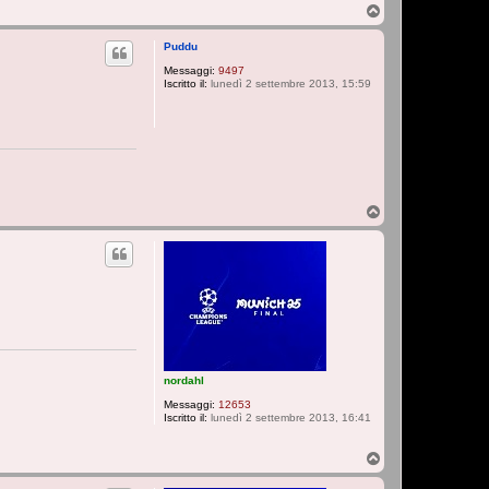
T
o
p
Puddu
Messaggi:
9497
Iscritto il:
lunedì 2 settembre 2013, 15:59
T
o
p
nordahl
Messaggi:
12653
Iscritto il:
lunedì 2 settembre 2013, 16:41
T
o
p