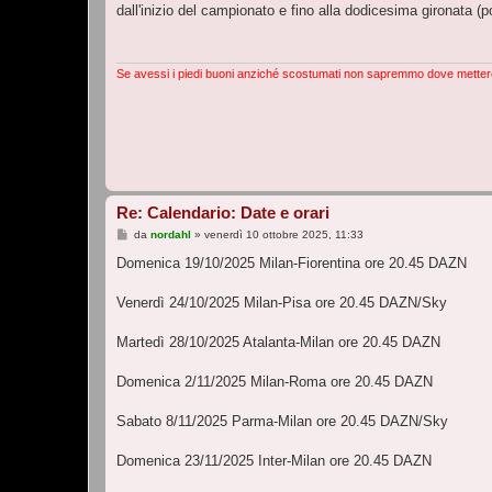
s
dall'inizio del campionato e fino alla dodicesima gironata (poi
s
a
g
g
i
Se avessi i piedi buoni anziché scostumati non sapremmo dove metter
o
Re: Calendario: Date e orari
M
da
nordahl
»
venerdì 10 ottobre 2025, 11:33
e
s
Domenica 19/10/2025 Milan-Fiorentina ore 20.45 DAZN
s
a
g
Venerdì 24/10/2025 Milan-Pisa ore 20.45 DAZN/Sky
g
i
o
Martedì 28/10/2025 Atalanta-Milan ore 20.45 DAZN
Domenica 2/11/2025 Milan-Roma ore 20.45 DAZN
Sabato 8/11/2025 Parma-Milan ore 20.45 DAZN/Sky
Domenica 23/11/2025 Inter-Milan ore 20.45 DAZN