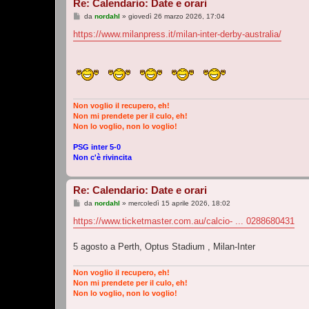
Re: Calendario: Date e orari
M
da
nordahl
»
giovedì 26 marzo 2026, 17:04
e
s
https://www.milanpress.it/milan-inter-derby-australia/
s
a
g
g
i
o
Non voglio il recupero, eh!
Non mi prendete per il culo, eh!
Non lo voglio, non lo voglio!
PSG inter 5-0
Non c'è rivincita
Re: Calendario: Date e orari
M
da
nordahl
»
mercoledì 15 aprile 2026, 18:02
e
s
https://www.ticketmaster.com.au/calcio- ... 0288680431
s
a
g
5 agosto a Perth, Optus Stadium , Milan-Inter
g
i
o
Non voglio il recupero, eh!
Non mi prendete per il culo, eh!
Non lo voglio, non lo voglio!