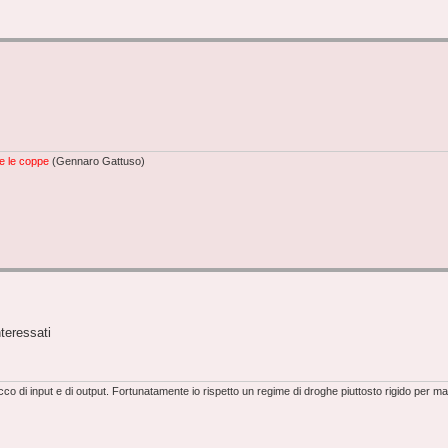
e le coppe
(Gennaro Gattuso)
nteressati
o di input e di output. Fortunatamente io rispetto un regime di droghe piuttosto rigido per m