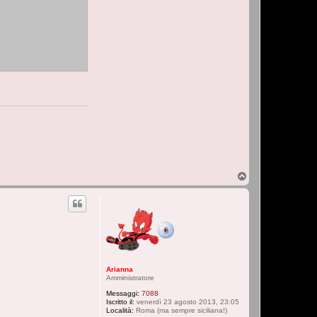
T
o
p
Arianna
Amministratore
Messaggi:
7088
Iscritto il:
venerdì 23 agosto 2013, 23:05
Località:
Roma (ma sempre siciliana!)