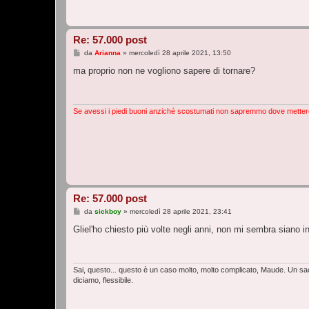
Re: 57.000 post
M
da
Arianna
»
mercoledì 28 aprile 2021, 13:50
e
s
ma proprio non ne vogliono sapere di tornare?
s
a
g
g
i
Se avessi i piedi buoni anziché scostumati non sapremmo dove metter
o
Re: 57.000 post
M
da
sickboy
»
mercoledì 28 aprile 2021, 23:41
e
s
Gliel'ho chiesto più volte negli anni, non mi sembra siano i
s
a
g
g
i
Sai, questo... questo è un caso molto, molto complicato, Maude. Un sacc
o
diciamo, flessibile.