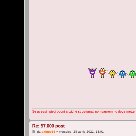
Se avessi i piedi buoni anziché scostumati non sapremmo dove metter
Re: 57.000 post
M
da
paippo88
»
mercoledì 28 aprile 2021, 13:01
e