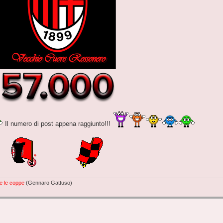
Il numero di post appena raggiunto!!!
e le coppe
(Gennaro Gattuso)