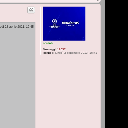
o
p
edì 28 aprile 2021, 12:45
nordahl
Messaggi:
12657
Iscritto il:
lunedì 2 settembre 2013, 16:41