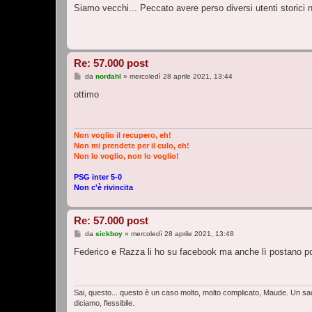
s
Siamo vecchi... Peccato avere perso diversi utenti storici n
s
a
g
g
i
o
Re: 57.000 post
M
da
nordahl
»
mercoledì 28 aprile 2021, 13:44
e
s
ottimo
s
a
g
g
i
Non voglio il recupero, eh!
o
Non mi prendete per il culo, eh!
Non lo voglio, non lo voglio!
PSG inter 5-0
Non c'è rivincita
Re: 57.000 post
M
da
sickboy
»
mercoledì 28 aprile 2021, 13:48
e
s
Federico e Razza li ho su facebook ma anche lì postano poch
s
a
g
g
i
Sai, questo... questo è un caso molto, molto complicato, Maude. Un sacc
o
diciamo, flessibile.