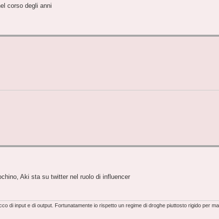
el corso degli anni
ino, Aki sta su twitter nel ruolo di influencer
o di input e di output. Fortunatamente io rispetto un regime di droghe piuttosto rigido per m