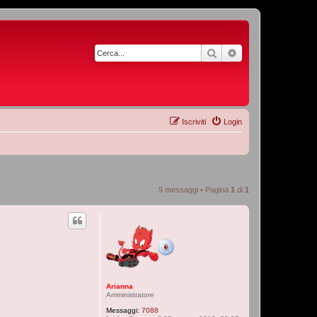
Cerca
Ricerca avanzata
Iscriviti
Login
9 messaggi • Pagina
1
di
1
Arianna
Amministratore
Messaggi:
7088