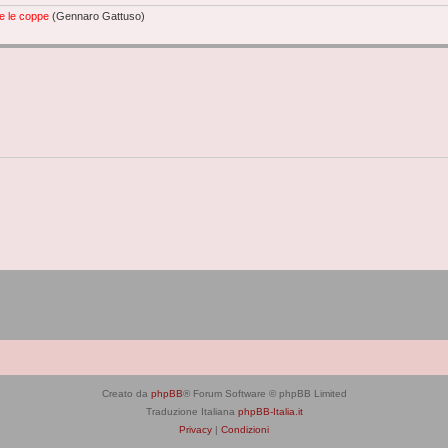
e le coppe
(Gennaro Gattuso)
Creato da
phpBB
® Forum Software © phpBB Limited
Traduzione Italiana
phpBB-Italia.it
Privacy
|
Condizioni