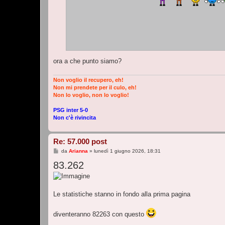
ora a che punto siamo?
Non voglio il recupero, eh!
Non mi prendete per il culo, eh!
Non lo voglio, non lo voglio!
PSG inter 5-0
Non c'è rivincita
Re: 57.000 post
M
da
Arianna
»
lunedì 1 giugno 2026, 18:31
e
83.262
s
s
a
g
g
i
Le statistiche stanno in fondo alla prima pagina
o
diventeranno 82263 con questo