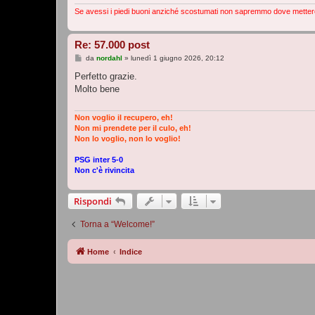
Se avessi i piedi buoni anziché scostumati non sapremmo dove metter
Re: 57.000 post
M
da
nordahl
»
lunedì 1 giugno 2026, 20:12
e
s
Perfetto grazie.
s
Molto bene
a
g
g
i
Non voglio il recupero, eh!
o
Non mi prendete per il culo, eh!
Non lo voglio, non lo voglio!
PSG inter 5-0
Non c'è rivincita
Rispondi
Torna a “Welcome!”
Home
Indice