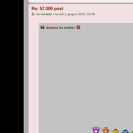
Re: 57.000 post
M
da
nordahl
»
lunedì 1 giugno 2026, 16:09
e
s
s
Arianna
ha scritto:
a
g
g
i
o