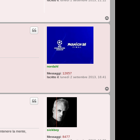
Iscritto il:
lunedì 2 settembre 2013, 21:12
T
o
p
nordahl
Messaggi:
12657
Iscritto il:
lunedì 2 settembre 2013, 16:41
T
o
p
sickboy
antenere la mente,
Messaggi:
8477