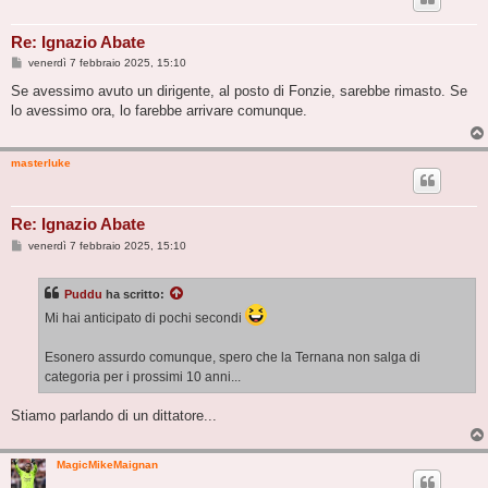
Re: Ignazio Abate
M
venerdì 7 febbraio 2025, 15:10
e
s
Se avessimo avuto un dirigente, al posto di Fonzie, sarebbe rimasto. Se
s
lo avessimo ora, lo farebbe arrivare comunque.
a
g
g
i
masterluke
o
Re: Ignazio Abate
M
venerdì 7 febbraio 2025, 15:10
e
s
s
Puddu
ha scritto:
a
g
Mi hai anticipato di pochi secondi
g
i
o
Esonero assurdo comunque, spero che la Ternana non salga di
categoria per i prossimi 10 anni...
Stiamo parlando di un dittatore...
MagicMikeMaignan