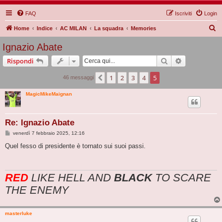
FAQ
Iscriviti
Login
C
Home
Indice
AC MILAN
La squadra
Memories
e
Ignazio Abate
r
Cerca
Ricerca avan
Rispondi
c
a
1
2
3
4
5
Precedente
46 messaggi
MagicMikeMaignan
Re: Ignazio Abate
M
venerdì 7 febbraio 2025, 12:16
e
s
Quel fesso di presidente è tornato sui suoi passi.
s
a
g
g
RED
LIKE HELL AND
BLACK
TO SCARE
i
o
THE ENEMY
masterluke