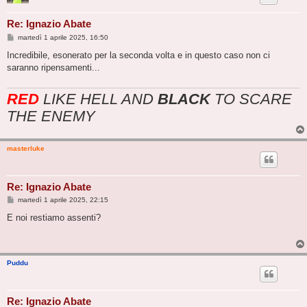
Re: Ignazio Abate
M
martedì 1 aprile 2025, 16:50
e
s
Incredibile, esonerato per la seconda volta e in questo caso non ci
s
saranno ripensamenti...
a
g
g
RED
LIKE HELL AND
BLACK
TO SCARE
i
o
THE ENEMY
masterluke
Re: Ignazio Abate
M
martedì 1 aprile 2025, 22:15
e
s
E noi restiamo assenti?
s
a
g
g
i
Puddu
o
Re: Ignazio Abate