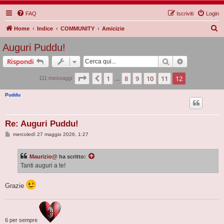
FAQ
Iscriviti
Login
C
Home
Indice
COMMUNITY
Amicizie
e
Auguri Puddu!
r
Cerca
Ricerca avan
Rispondi
c
a
Pagina
12
di
12
1
8
9
10
11
12
Precedente
111 messaggi
…
Puddu
Re: Auguri Puddu!
M
mercoledì 27 maggio 2026, 1:27
e
s
s
Maurizio@
ha scritto:
a
g
Tanti auguri a te!
g
i
o
Grazie
6 per sempre