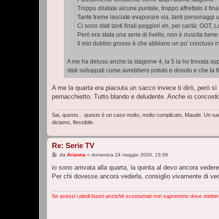
Troppo dilatate alcune puntate, troppo affrettato il fina
Tante trame lasciate evaporare via, tanti personaggi u
Ci sono stati tanti finali peggiori eh, per carità: GOT, 
Però era stata una serie di livello, non è riuscita ben
Il mio dubbio grosso è che abbiano un po' concluso in 
A me ha deluso anche la stagione 4, la 5 la ho trovata sup
stati sviluppati come avrebbero potuto e dovuto e che la f
A me la quarta era piaciuta un sacco invece ti dirò, però 
pernacchietto. Tutto blando e deludente. Anche io concordo
Sai, questo... questo è un caso molto, molto complicato, Maude. Un sacc
diciamo, flessibile.
Re: Serie TV
M
da
Arianna
»
domenica 24 maggio 2026, 15:56
e
s
io sono arrivata alla quarta, la quinta al devo ancora vedere
s
Per chi dovesse ancora vederla, consiglio vivamente di vede
a
g
g
i
Se avessi i piedi buoni anziché scostumati non sapremmo dove metter
o