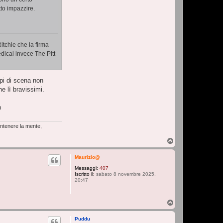
tto impazzire.
itchie che la firma
ical invece The Pitt
pi di scena non
e lì bravissimi.
n
antenere la mente,
T
o
p
Maurizio@
Messaggi:
407
Iscritto il:
sabato 8 novembre 2025,
20:47
T
o
p
Puddu