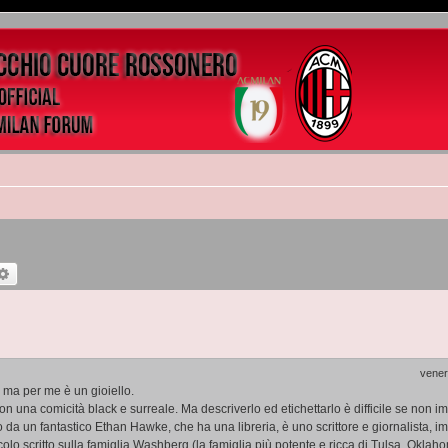
rca
Ricerca avanzata
vener
a ma per me è un gioiello.
una comicità black e surreale. Ma descriverlo ed etichettarlo è difficile se non imp
 da un fantastico Ethan Hawke, che ha una libreria, è uno scrittore e giornalista, i
olo scritto sulla famiglia Washberg (la famiglia più potente e ricca di Tulsa, Oklah