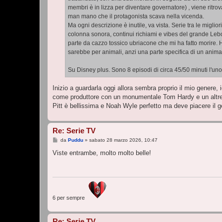
membri è in lizza per diventare governatore) , viene ritrov
man mano che il protagonista scava nella vicenda.
Ma ogni descrizione è inutile, va vista. Serie tra le migliori
colonna sonora, continui richiami e vibes del grande Lebon
parte da cazzo tossico ubriacone che mi ha fatto morire.
sarebbe per animali, anzi una parte specifica di un animale
Su Disney plus. Sono 8 episodi di circa 45/50 minuti l'un
Inizio a guardarla oggi allora sembra proprio il mio genere,
come produttore con un monumentale Tom Hardy e un altrett
Pitt è bellissima e Noah Wyle perfetto ma deve piacere il g
Re: Serie TV
M
da
Puddu
»
sabato 28 marzo 2026, 10:47
e
s
Viste entrambe, molto molto belle!
s
a
g
g
i
o
6 per sempre
Re: Serie TV