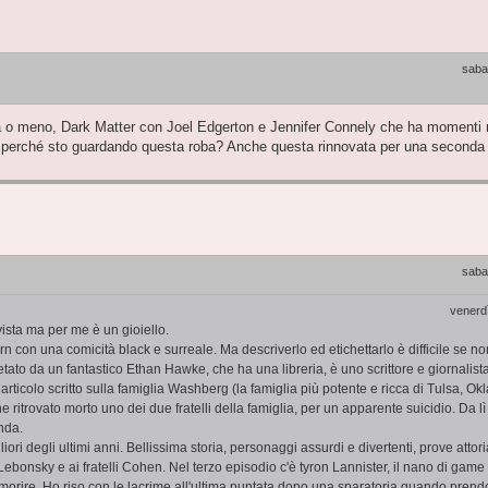
saba
 o meno, Dark Matter con Joel Edgerton e Jennifer Connely che ha momenti ne
ma perché sto guardando questa roba? Anche questa rinnovata per una seconda
saba
venerd
vista ma per me è un gioiello.
con una comicità black e surreale. Ma descriverlo ed etichettarlo è difficile se non
tato da un fantastico Ethan Hawke, che ha una libreria, è uno scrittore e giornalist
rticolo scritto sulla famiglia Washberg (la famiglia più potente e ricca di Tulsa, O
e ritrovato morto uno dei due fratelli della famiglia, per un apparente suicidio. Da l
nda.
liori degli ultimi anni. Bellissima storia, personaggi assurdi e divertenti, prove attoria
ebonsky e ai fratelli Cohen. Nel terzo episodio c'è tyron Lannister, il nano di game
morire. Ho riso con le lacrime all'ultima puntata dopo una sparatoria quando prend