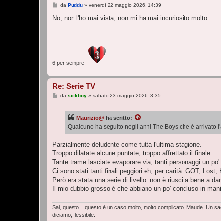
M
da
Puddu
»
venerdì 22 maggio 2026, 14:39
e
s
No, non l'ho mai vista, non mi ha mai incuriosito molto.
s
a
g
g
i
o
6 per sempre
Re: Serie TV
M
da
sickboy
»
sabato 23 maggio 2026, 3:35
e
s
s
Maurizio@
ha scritto:
a
g
Qualcuno ha seguito negli anni The Boys che è arrivato l'al
g
i
o
Parzialmente deludente come tutta l'ultima stagione.
Troppo dilatate alcune puntate, troppo affrettato il finale.
Tante trame lasciate evaporare via, tanti personaggi un po' 
Ci sono stati tanti finali peggiori eh, per carità: GOT, Lost,
Però era stata una serie di livello, non è riuscita bene a da
Il mio dubbio grosso è che abbiano un po' concluso in manier
Sai, questo... questo è un caso molto, molto complicato, Maude. Un sacc
diciamo, flessibile.