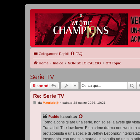
Collegamenti Rapidi
FAQ
Home
Indice
NON SOLO CALCIO
Off Topic
Serie TV
Ce
Rispondi
Re: Serie TV
M
da
Maurizio@
»
sabato 28 marzo 2026, 10:21
e
s
s
Puddu
ha scritto:
a
g
Torno a consigliare una serie, non so se la avete già vist
g
Trattasi di The lowdown. È un crime drama neo western con 
i
o
protagonista è una specie di Jeffrey Lebonsky interpretato
trasandato, con una sua morale. In seguito ad un suo artic