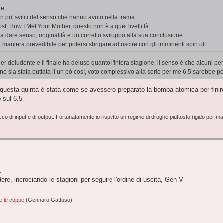
le.
n po' sviliti del senso che hanno avuto nella trama.
Lost, How I Met Your Mother, questo non è a quei livelli là.
e a dare senso, originalità e un corretto sviluppo alla sua conclusione.
maniera prevedibile per potersi sbrigare ad uscire con gli imminenti spin off.
er deludente e il finale ha deluso quanto l'intera stagione, il senso è che alcuni p
ine sia stata buttata li un pò così, voto complessivo alla serie per me 6,5 sarebbe p
sì questa quinta è stata come se avessero preparato la bomba atomica per fini
 sul 6.5
o di input e di output. Fortunatamente io rispetto un regime di droghe piuttosto rigido per m
.
re, incrociando le stagioni per seguire l'ordine di uscita, Gen V
e le coppe
(Gennaro Gattuso)