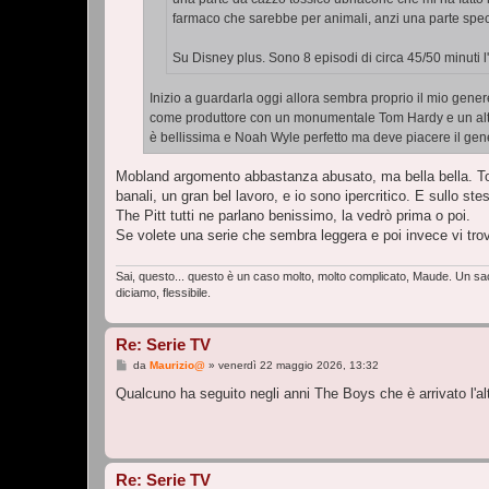
farmaco che sarebbe per animali, anzi una parte specif
Su Disney plus. Sono 8 episodi di circa 45/50 minuti 
Inizio a guardarla oggi allora sembra proprio il mio gener
come produttore con un monumentale Tom Hardy e un altre
è bellissima e Noah Wyle perfetto ma deve piacere il gen
Mobland argomento abbastanza abusato, ma bella bella. Tom
banali, un gran bel lavoro, e io sono ipercritico. E sullo st
The Pitt tutti ne parlano benissimo, la vedrò prima o poi.
Se volete una serie che sembra leggera e poi invece vi tro
Sai, questo... questo è un caso molto, molto complicato, Maude. Un sacc
diciamo, flessibile.
Re: Serie TV
M
da
Maurizio@
»
venerdì 22 maggio 2026, 13:32
e
s
Qualcuno ha seguito negli anni The Boys che è arrivato l'altr
s
a
g
g
i
o
Re: Serie TV