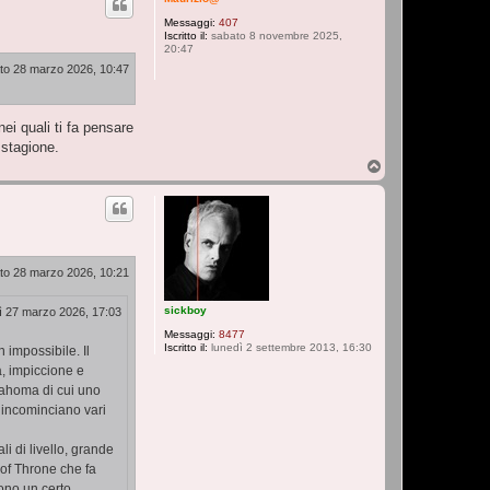
Messaggi:
407
Iscritto il:
sabato 8 novembre 2025,
20:47
to 28 marzo 2026, 10:47
i quali ti fa pensare
 stagione.
T
o
p
to 28 marzo 2026, 10:21
sickboy
ì 27 marzo 2026, 17:03
Messaggi:
8477
Iscritto il:
lunedì 2 settembre 2013, 16:30
 impossibile. Il
a, impiccione e
klahoma di cui uno
ì incominciano vari
li di livello, grande
 of Throne che fa
ono un certo