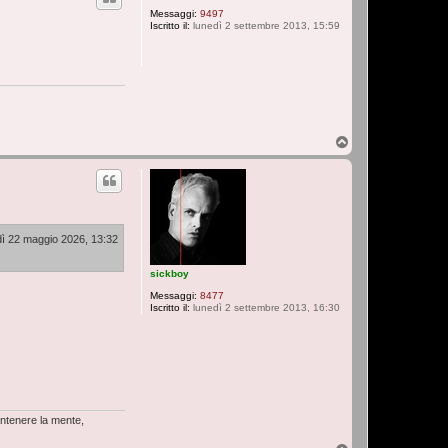
Messaggi:
9497
Iscritto il:
lunedì 2 settembre 2013, 15:59
T
o
p
ì 22 maggio 2026, 13:32
sickboy
Messaggi:
8477
Iscritto il:
lunedì 2 settembre 2013, 16:30
antenere la mente,