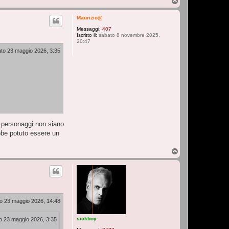
T
o
p
Maurizio@
Messaggi:
407
Iscritto il:
sabato 8 novembre 2025,
20:47
to 23 maggio 2026, 3:35
i personaggi non siano
ebbe potuto essere un
T
o
p
o 23 maggio 2026, 14:48
sickboy
o 23 maggio 2026, 3:35