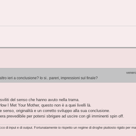
venerd
tro ieri a conclusione? Io si.. pareri, impressioni sul finale?
sviliti del senso che hanno avuto nella trama.
 How I Met Your Mother, questo non è a quei livelli là.
re senso, originalità e un corretto sviluppo alla sua conclusione.
a prevedibile per potersi sbrigare ad uscire con gli imminenti spin off.
o di input e di output. Fortunatamente io rispetto un regime di droghe piuttosto rigido per m