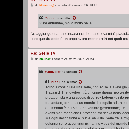
M
da
Maurizio@
»
sabato 28 marzo 2026, 13:13
e
s
s
Puddu
ha scritto:
a
g
Viste entrambe, molto molto belle!
g
i
o
Ne aggiungo una che ancora non ho capito se mi è piaciuta
però questa serie è un capolavoro mentre altri nei quali 
Re: Serie TV
M
da
sickboy
»
sabato 28 marzo 2026, 21:53
e
s
s
Maurizio@
ha scritto:
a
g
g
Puddu
ha scritto:
i
o
Torno a consigliare una serie, non so se la avete già 
Trattasi di The lowdown. È un crime drama neo western 
protagonista è una specie di Jeffrey Lebonsky interpre
trasandato, con una sua morale. In seguito ad un suo a
dei membri è in lizza per diventare governatore) , vien
eventi man mano che il protagonista scava nella vice
Ma ogni descrizione è inutile, va vista. Serie tra le mig
colonna sonora, continui richiami e vibes del grande L
una parte da cazzo tossico ubriacone che mi ha fatto 