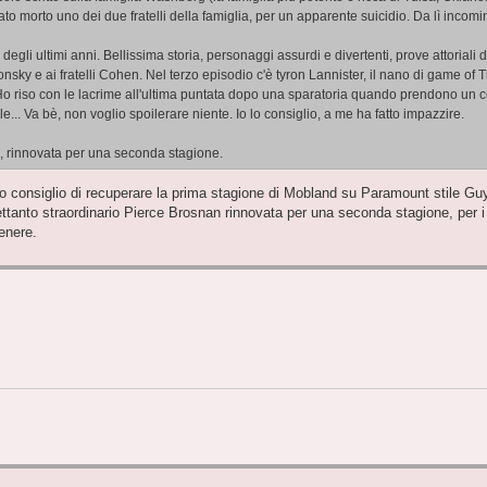
ato morto uno dei due fratelli della famiglia, per un apparente suicidio. Da lì incomi
 degli ultimi anni. Bellissima storia, personaggi assurdi e divertenti, prove attoriali d
sky e ai fratelli Cohen. Nel terzo episodio c'è tyron Lannister, il nano di game of
 Ho riso con le lacrime all'ultima puntata dopo una sparatoria quando prendono un 
... Va bè, non voglio spoilerare niente. Io lo consiglio, a me ha fatto impazzire.
o, rinnovata per una seconda stagione.
 io consiglio di recuperare la prima stagione di Mobland su Paramount stile Guy
anto straordinario Pierce Brosnan rinnovata per una seconda stagione, per 
enere.