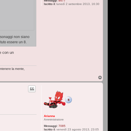
Messaggi:
8477
Iscritto il:
lunedì 2 settembre 2013, 16:30
ersonaggi non siano
otuto essere un 8.
re con un
antenere la mente,
T
o
p
Arianna
Amministratore
Messaggi:
7085
Iscritto il:
venerdì 23 agosto 2013, 23:05