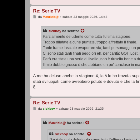
Re: Serie TV
M
da
Maurizio@
»
sabato 23 maggio 2026, 14:48
e
s
s
sickboy
ha scritto:
a
g
Parzialmente deludente come tutta l'ultima stagione.
g
Troppo dilatate alcune puntate, troppo affrettato il finale.
i
o
Tante trame lasciate evaporare via, tanti personaggi un po
Ci sono stati tanti finali peggiori eh, per carità: GOT, Lost
Però era stata una serie di livello, non è riuscita bene a 
Il mio dubbio grosso è che abbiano un po' concluso in mani
A me ha deluso anche la stagione 4, la 5 la ho trovata super
stati sviluppati come avrebbero potuto e dovuto e che la fi
8.
Re: Serie TV
M
da
sickboy
»
sabato 23 maggio 2026, 21:35
e
s
s
Maurizio@
ha scritto:
a
g
g
sickboy
ha scritto:
i
o
Parzialmente deludente come tutta l'ultima stagione.