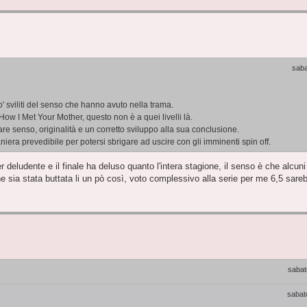
saba
' sviliti del senso che hanno avuto nella trama.
, How I Met Your Mother, questo non è a quei livelli là.
dare senso, originalità e un corretto sviluppo alla sua conclusione.
era prevedibile per potersi sbrigare ad uscire con gli imminenti spin off.
 deludente e il finale ha deluso quanto l'intera stagione, il senso è che alcun
ne sia stata buttata li un pò così, voto complessivo alla serie per me 6,5 sar
sabat
sabat