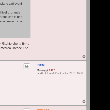
nciano vari eventi
i livello, grande
 Throne che fa una
certo farmaco che
 Ritchie che la firma
i medical invece The
T
o
p
Puddu
Messaggi:
9497
Iscritto il:
lunedì 2 settembre 2013, 15:59
T
o
p
Maurizio@