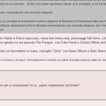
ica di un animale... Va bè, non voglio spoilerare niente. Io lo consiglio, a me ha fa
l'uno, rinnovata per una seconda stagione.
e, io consiglio di recuperare la prima stagione di Mobland su Paramount stile Guy R
ttanto straordinario Pierce Brosnan rinnovata per una seconda stagione, per i med
ere.
 Hardy e Pierce spaccano, storia ben intrecciata, personaggi fatti bene, col
esso genere mi era piaciuta The Penguin, con Colin Farrel e Christin Milioti anch
vate coi fazzolettini in mano, consiglio "Stick" con Owen Wilson e Marc Maro
o di input e di output. Fortunatamente io rispetto un regime di droghe piuttosto rigido per m
o ieri a conclusione? Io si.. pareri, impressioni sul finale?