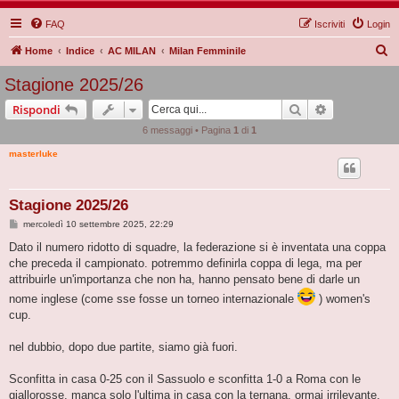
FAQ
Iscriviti
Login
C
Home
Indice
AC MILAN
Milan Femminile
e
Stagione 2025/26
r
Cerca
Ricerca avan
Rispondi
c
6 messaggi • Pagina
1
di
1
a
masterluke
Stagione 2025/26
M
mercoledì 10 settembre 2025, 22:29
e
s
Dato il numero ridotto di squadre, la federazione si è inventata una coppa
s
che preceda il campionato. potremmo definirla coppa di lega, ma per
a
g
attribuirle un'importanza che non ha, hanno pensato bene di darle un
g
nome inglese (come sse fosse un torneo internazionale
) women's
i
o
cup.
nel dubbio, dopo due partite, siamo già fuori.
Sconfitta in casa 0-25 con il Sassuolo e sconfitta 1-0 a Roma con le
giallorosse. manca solo l'ultima in casa con la ternana, ormai irrilevante.