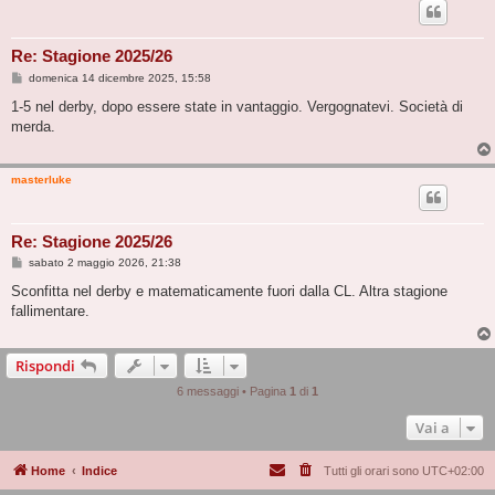
Re: Stagione 2025/26
M
domenica 14 dicembre 2025, 15:58
e
s
1-5 nel derby, dopo essere state in vantaggio. Vergognatevi. Società di
s
merda.
a
g
g
i
masterluke
o
Re: Stagione 2025/26
M
sabato 2 maggio 2026, 21:38
e
s
Sconfitta nel derby e matematicamente fuori dalla CL. Altra stagione
s
fallimentare.
a
g
g
i
Rispondi
o
6 messaggi • Pagina
1
di
1
Vai a
Home
Indice
Tutti gli orari sono
UTC+02:00