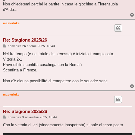
Non chiedetemi perché le partite in casa le giochino a Fiorenzuola
d'Arda...
masterluke
Re: Stagione 2025/26
M
domenica 26 ottobre 2025, 18:43
e
s
Nel frattempo (e nel totale disinteresse) è iniziato il campionato.
s
Vittoria 2-1
a
g
Prevedibile sconfitta casalinga con la Romaù
g
Sconfitta a Firenze.
i
o
Non c'è alcuna possibilità di competere con le squadre serie
masterluke
Re: Stagione 2025/26
M
domenica 9 novembre 2025, 18:44
e
s
Con la vittoria di ieri (sinceramente inaspettata) si sale al terzo posto
s
a
g