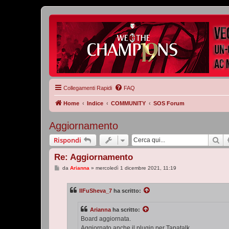
Collegamenti Rapidi
FAQ
Home
Indice
COMMUNITY
SOS Forum
Aggiornamento
Ce
Rispondi
Re: Aggiornamento
M
da
Arianna
»
mercoledì 1 dicembre 2021, 11:19
e
s
s
IlFuSheva_7
ha scritto:
a
g
g
Arianna
ha scritto:
i
o
Board aggiornata.
Aggiornato anche il plugin per Tapatalk.