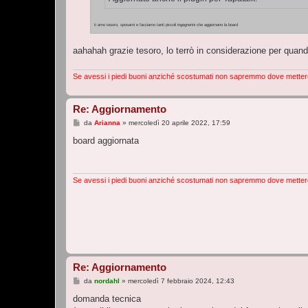
ti amo tesoro, sposami e facciamo tanti piccoli ingegnerini che aggiornano la board
aahahah grazie tesoro, lo terrò in considerazione per quando
Se avessi i piedi buoni anziché scostumati non sapremmo dove metter
Re: Aggiornamento
M
da
Arianna
»
mercoledì 20 aprile 2022, 17:59
e
s
board aggiornata
s
a
g
g
i
Se avessi i piedi buoni anziché scostumati non sapremmo dove metter
o
Re: Aggiornamento
M
da
nordahl
»
mercoledì 7 febbraio 2024, 12:43
e
s
domanda tecnica
s