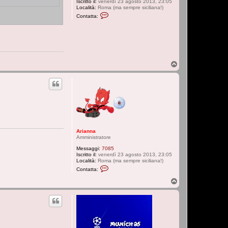
Iscritto il:
venerdì 23 agosto 2013, 23:05
Località:
Roma (ma sempre siciliana!)
C
Contatta:
o
n
t
a
t
t
a
A
T
r
o
i
p
a
n
n
a
Arianna
Amministratore
Messaggi:
7085
Iscritto il:
venerdì 23 agosto 2013, 23:05
Località:
Roma (ma sempre siciliana!)
C
Contatta:
o
n
T
t
o
a
p
t
t
a
A
r
i