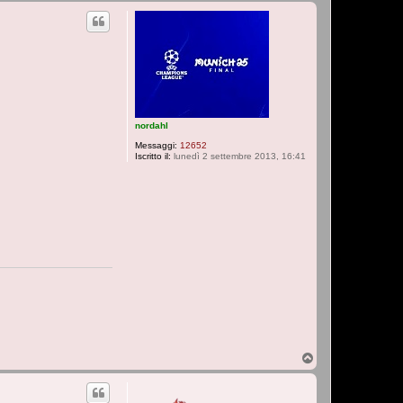
a
p
t
t
a
A
r
i
a
n
n
a
nordahl
Messaggi:
12652
Iscritto il:
lunedì 2 settembre 2013, 16:41
T
o
p