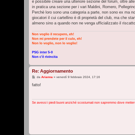
è possibile creare una ulteriore sezione del forum, oltre alle 
a
g
in pratica una sezione per i vari Maldini, Romero, Pellegrin
g
Perchè loro sono una categoria a parte, non sono ex ma n
i
o
giocatori il cui cartellino è di proprietà del club, ma che
almeno sino a quando non ne venga ufficializzato il riscatto
Non voglio il recupero, eh!
Non mi prendete per il culo, eh!
Non lo voglio, non lo voglio!
PSG inter 5-0
Non c'è rivincita
Re: Aggiornamento
M
da
Arianna
»
venerdì 9 febbraio 2024, 17:16
e
s
fatto!
s
a
g
g
i
Se avessi i piedi buoni anziché scostumati non sapremmo dove metter
o