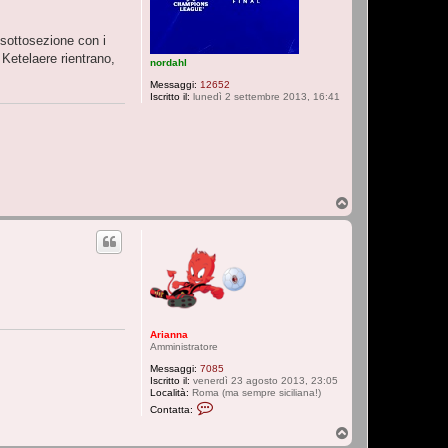
a
n
n
sottosezione con i
a
 Ketelaere rientrano,
nordahl
Messaggi:
12652
Iscritto il:
lunedì 2 settembre 2013, 16:41
T
o
p
Arianna
Amministratore
Messaggi:
7085
Iscritto il:
venerdì 23 agosto 2013, 23:05
Località:
Roma (ma sempre siciliana!)
C
Contatta:
o
n
T
t
o