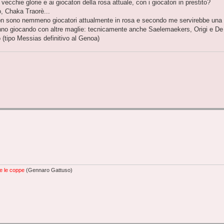
vecchie glorie e ai giocatori della rosa attuale, con i giocatori in prestito?
o, Chaka Traorè...
on sono nemmeno giocatori attualmente in rosa e secondo me servirebbe una 
 stanno giocando con altre maglie: tecnicamente anche Saelemaekers, Origi e De
 (tipo Messias definitivo al Genoa)
e le coppe
(Gennaro Gattuso)