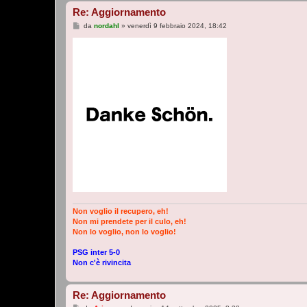
Re: Aggiornamento
M
da
nordahl
»
venerdì 9 febbraio 2024, 18:42
e
s
s
a
g
g
i
o
Non voglio il recupero, eh!
Non mi prendete per il culo, eh!
Non lo voglio, non lo voglio!
PSG inter 5-0
Non c'è rivincita
Re: Aggiornamento