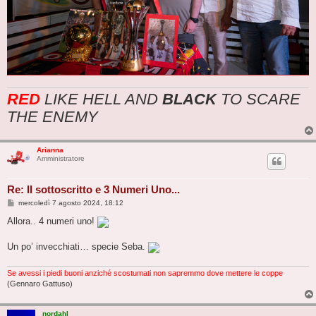
RED
LIKE HELL AND
BLACK
TO SCARE
THE ENEMY
Arianna
Amministratore
Re: Il sottoscritto e 3 Numeri Uno...
M
mercoledì 7 agosto 2024, 18:12
e
s
Allora.. 4 numeri uno!
s
a
g
Un po’ invecchiati… specie Seba.
g
i
o
Se avessi i piedi buoni anziché scostumati non sapremmo dove mettere le coppe
(Gennaro Gattuso)
nordahl