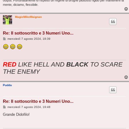
output. Fortunatamente io rispetto un regime di droghe piuttosto rigido per mantenere la
mente, diciamo, flessibile.
MagicMikeMaignan
Re: Il sottoscritto e 3 Numeri Uno...
M
mercoledì 7 agosto 2024, 18:39
e
s
s
a
g
g
RED
LIKE HELL AND
BLACK
TO SCARE
i
o
THE ENEMY
Puddu
Re: Il sottoscritto e 3 Numeri Uno...
M
mercoledì 7 agosto 2024, 19:48
e
s
Grande Didofilo!
s
a
g
g