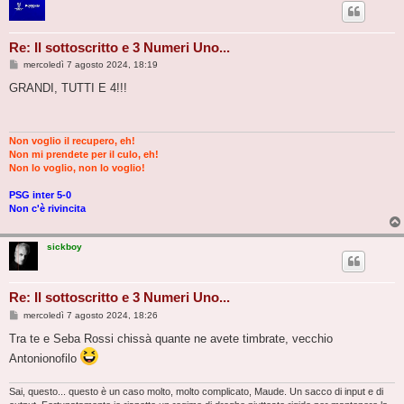
Re: Il sottoscritto e 3 Numeri Uno...
M
mercoledì 7 agosto 2024, 18:19
e
s
GRANDI, TUTTI E 4!!!
s
a
g
g
i
Non voglio il recupero, eh!
o
Non mi prendete per il culo, eh!
Non lo voglio, non lo voglio!
PSG inter 5-0
Non c'è rivincita
sickboy
Re: Il sottoscritto e 3 Numeri Uno...
M
mercoledì 7 agosto 2024, 18:26
e
s
Tra te e Seba Rossi chissà quante ne avete timbrate, vecchio
s
Antonionofilo
a
g
g
i
Sai, questo... questo è un caso molto, molto complicato, Maude. Un sacco di input e di
o