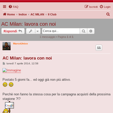
FAQ
Iscriviti
Login
C
Home
Indice
AC MILAN
Il Club
e
AC Milan: lavora con noi
r
Cerca
Ricerca avan
Rispondi
c
1 messaggio • Pagina
1
di
1
a
MarcoUnico
AC Milan: lavora con noi
M
lunedì 7 aprile 2014, 12:58
e
s
s
a
g
Postato 5 giorni fa... ed oggi già non più attivo.
g
i
o
Perchè non fanno la stessa cosa per la campagna acquisti della prossima
stagione ?!?