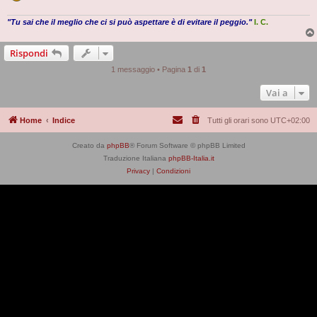
"Tu sai che il meglio che ci si può aspettare è di evitare il peggio."
I. C.
Rispondi
1 messaggio • Pagina
1
di
1
Vai a
Home
Indice
Tutti gli orari sono
UTC+02:00
Creato da
phpBB
® Forum Software © phpBB Limited
Traduzione Italiana
phpBB-Italia.it
Privacy
|
Condizioni