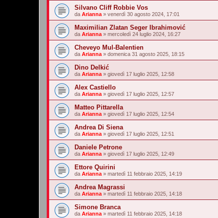
Silvano Cliff Robbie Vos
da
Arianna
»
venerdì 30 agosto 2024, 17:01
Maximilian Zlatan Seger Ibrahimović
da
Arianna
»
mercoledì 24 luglio 2024, 16:27
Cheveyo Mul-Balentien
da
Arianna
»
domenica 31 agosto 2025, 18:15
Dino Delkić
da
Arianna
»
giovedì 17 luglio 2025, 12:58
Alex Castiello
da
Arianna
»
giovedì 17 luglio 2025, 12:57
Matteo Pittarella
da
Arianna
»
giovedì 17 luglio 2025, 12:54
Andrea Di Siena
da
Arianna
»
giovedì 17 luglio 2025, 12:51
Daniele Petrone
da
Arianna
»
giovedì 17 luglio 2025, 12:49
Ettore Quirini
da
Arianna
»
martedì 11 febbraio 2025, 14:19
Andrea Magrassi
da
Arianna
»
martedì 11 febbraio 2025, 14:18
Simone Branca
da
Arianna
»
martedì 11 febbraio 2025, 14:18