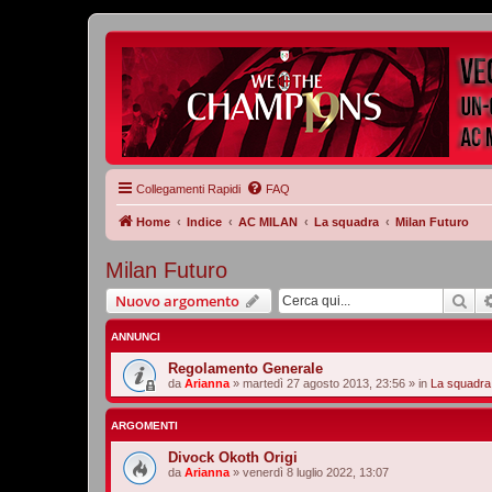
Collegamenti Rapidi
FAQ
Home
Indice
AC MILAN
La squadra
Milan Futuro
Milan Futuro
Cer
Nuovo argomento
ANNUNCI
Regolamento Generale
da
Arianna
»
martedì 27 agosto 2013, 23:56
» in
La squadra
ARGOMENTI
Divock Okoth Origi
da
Arianna
»
venerdì 8 luglio 2022, 13:07