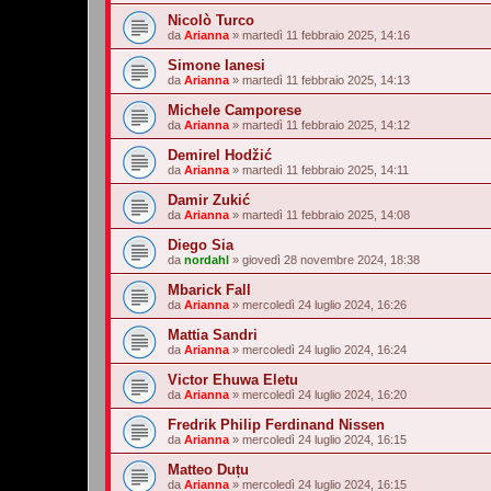
Nicolò Turco
da
Arianna
»
martedì 11 febbraio 2025, 14:16
Simone Ianesi
da
Arianna
»
martedì 11 febbraio 2025, 14:13
Michele Camporese
da
Arianna
»
martedì 11 febbraio 2025, 14:12
Demirel Hodžić
da
Arianna
»
martedì 11 febbraio 2025, 14:11
Damir Zukić
da
Arianna
»
martedì 11 febbraio 2025, 14:08
Diego Sia
da
nordahl
»
giovedì 28 novembre 2024, 18:38
Mbarick Fall
da
Arianna
»
mercoledì 24 luglio 2024, 16:26
Mattia Sandri
da
Arianna
»
mercoledì 24 luglio 2024, 16:24
Victor Ehuwa Eletu
da
Arianna
»
mercoledì 24 luglio 2024, 16:20
Fredrik Philip Ferdinand Nissen
da
Arianna
»
mercoledì 24 luglio 2024, 16:15
Matteo Duțu
da
Arianna
»
mercoledì 24 luglio 2024, 16:15