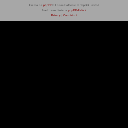
Creato da
phpBB
® Forum Software © phpBB Limited
Traduzione Italiana
phpBB-Italia.it
Privacy
|
Condizioni