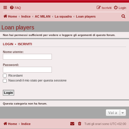
FAQ
Iscriviti
Login
C
Home
Indice
AC MILAN
La squadra
Loan players
e
Loan players
r
Non hai permessi sufficienti per vedere e leggere gli argomenti di questo forum.
c
a
LOGIN
•
ISCRIVITI
Nome utente:
Password:
Ricordami
Nascondi il mio stato per questa sessione
Questa categoria non ha forum.
Vai a
Home
Indice
Tutti gli orari sono
UTC+02:00