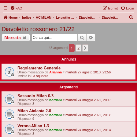
FAQ
Iscriviti
Login
C
Home
Indice
AC MILAN
Le partite Rossonere
Diavoletto rossonero
Diavoletto rossonero 21/22
e
Diavoletto rossonero 21/22
r
Cerca
Ricerca avanzata
Bloccato
c
a
1
2
Prossimo
48 argomenti
Annunci
Regolamento Generale
Ultimo messaggio da
Arianna
«
martedì 27 agosto 2013, 23:56
Inviato in
La squadra
Argomenti
Sassuolo Milan 0-3
Ultimo messaggio da
nordahl
«
martedì 24 maggio 2022, 20:13
Risposte:
8
Milan Atalanta 2-0
Ultimo messaggio da
nordahl
«
martedì 24 maggio 2022, 20:08
Risposte:
9
Verona-Milan 1-3
Ultimo messaggio da
nordahl
«
martedì 24 maggio 2022, 20:04
Risposte:
8