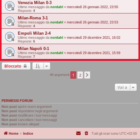
Venezia Milan 0-3
Ultimo messaggio da
nordahl
«
mercoledì 26 gennaio 2022, 23:55
Risposte:
4
Milan-Roma 3-1
Ultimo messaggio da
nordahl
«
mercoledì 26 gennaio 2022, 23:53
Risposte:
4
Empoli Milan 2-4
Ultimo messaggio da
nordahl
«
mercoledì 29 dicembre 2021, 16:02
Risposte:
6
Milan Napoli 0-1
Ultimo messaggio da
nordahl
«
mercoledì 29 dicembre 2021, 15:59
Risposte:
7
Bloccato
1
2
Prossimo
48 argomenti
Vai a
PERMESSI FORUM
Non puoi
aprire nuovi argomenti
Non puoi
rispondere negli argomenti
Non puoi
modificare i tuoi messaggi
Non puoi
cancellare i tuoi messaggi
Non puoi
inviare allegati
Home
Indice
Tutti gli orari sono
UTC+02:00