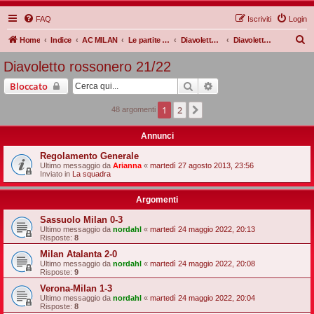
FAQ
Iscriviti
Login
C
Home
Indice
AC MILAN
Le partite Rossonere
Diavoletto rossonero
Diavoletto rossonero 21/22
e
Diavoletto rossonero 21/22
r
Cerca
Ricerca avanzata
Bloccato
c
a
1
2
Prossimo
48 argomenti
Annunci
Regolamento Generale
Ultimo messaggio da
Arianna
«
martedì 27 agosto 2013, 23:56
Inviato in
La squadra
Argomenti
Sassuolo Milan 0-3
Ultimo messaggio da
nordahl
«
martedì 24 maggio 2022, 20:13
Risposte:
8
Milan Atalanta 2-0
Ultimo messaggio da
nordahl
«
martedì 24 maggio 2022, 20:08
Risposte:
9
Verona-Milan 1-3
Ultimo messaggio da
nordahl
«
martedì 24 maggio 2022, 20:04
Risposte:
8