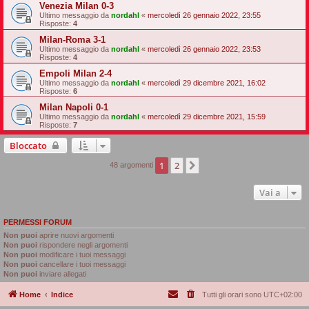
Venezia Milan 0-3
Ultimo messaggio da
nordahl
«
mercoledì 26 gennaio 2022, 23:55
Risposte:
4
Milan-Roma 3-1
Ultimo messaggio da
nordahl
«
mercoledì 26 gennaio 2022, 23:53
Risposte:
4
Empoli Milan 2-4
Ultimo messaggio da
nordahl
«
mercoledì 29 dicembre 2021, 16:02
Risposte:
6
Milan Napoli 0-1
Ultimo messaggio da
nordahl
«
mercoledì 29 dicembre 2021, 15:59
Risposte:
7
Bloccato
1
2
Prossimo
48 argomenti
Vai a
PERMESSI FORUM
Non puoi
aprire nuovi argomenti
Non puoi
rispondere negli argomenti
Non puoi
modificare i tuoi messaggi
Non puoi
cancellare i tuoi messaggi
Non puoi
inviare allegati
Home
Indice
Tutti gli orari sono
UTC+02:00