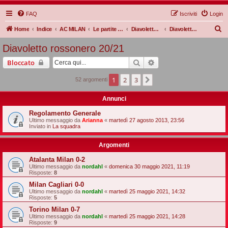
FAQ
Iscriviti
Login
C
Home
Indice
AC MILAN
Le partite Rossonere
Diavoletto rossonero
Diavoletto rossonero 20/21
e
Diavoletto rossonero 20/21
r
Cerca
Ricerca avanzata
Bloccato
c
a
1
2
3
Prossimo
52 argomenti
Annunci
Regolamento Generale
Ultimo messaggio da
Arianna
«
martedì 27 agosto 2013, 23:56
Inviato in
La squadra
Argomenti
Atalanta Milan 0-2
Ultimo messaggio da
nordahl
«
domenica 30 maggio 2021, 11:19
Risposte:
8
Milan Cagliari 0-0
Ultimo messaggio da
nordahl
«
martedì 25 maggio 2021, 14:32
Risposte:
5
Torino Milan 0-7
Ultimo messaggio da
nordahl
«
martedì 25 maggio 2021, 14:28
Risposte:
9