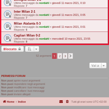
Ultimo messaggio da
nordahl
«
giovedì 11 marzo 2021, 0:10
Risposte:
7
Inter Milan 2-1
Ultimo messaggio da
nordahl
«
giovedì 11 marzo 2021, 0:05
Risposte:
7
Milan Atalanta 0-3
Ultimo messaggio da
nordahl
«
giovedì 11 marzo 2021, 0:01
Risposte:
6
Cagliari Milan 0-2
Ultimo messaggio da
nordahl
«
mercoledì 10 marzo 2021, 23:55
Risposte:
8
Bloccato
1
2
3
Prossimo
52 argomenti
Vai a
PERMESSI FORUM
Non puoi
aprire nuovi argomenti
Non puoi
rispondere negli argomenti
Non puoi
modificare i tuoi messaggi
Non puoi
cancellare i tuoi messaggi
Non puoi
inviare allegati
Home
Indice
Tutti gli orari sono
UTC+02:00