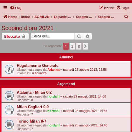
FAQ
Iscriviti
Login
C
Home
Indice
AC MILAN
Le partite Rossonere
Scopino d'oro
Scopino d'oro 20/21
e
Scopino d'oro 20/21
r
Cerca
Ricerca avanzata
Bloccato
c
a
1
2
3
Prossimo
53 argomenti
Annunci
Regolamento Generale
Ultimo messaggio da
Arianna
«
martedì 27 agosto 2013, 23:56
Inviato in
La squadra
Argomenti
Atalanta - Milan 0-2
Ultimo messaggio da
nordahl
«
sabato 29 maggio 2021, 14:08
Risposte:
8
Milan Cagliari 0-0
Ultimo messaggio da
nordahl
«
martedì 25 maggio 2021, 14:45
Risposte:
7
Torino Milan 0-7
Ultimo messaggio da
nordahl
«
martedì 25 maggio 2021, 14:40
Risposte:
7