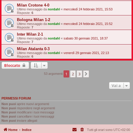
Milan Crotone 4-0
Ultimo messaggio da
nordahl
«
mercoledì 24 febbraio 2021, 15:53
Risposte:
6
Bologna Milan 1-2
Ultimo messaggio da
nordahl
«
mercoledì 24 febbraio 2021, 15:52
Risposte:
7
Inter Milan 2-1
Ultimo messaggio da
nordahl
«
sabato 30 gennaio 2021, 18:37
Risposte:
7
Milan Atalanta 0-3
Ultimo messaggio da
nordahl
«
venerdì 29 gennaio 2021, 22:13
Risposte:
6
Bloccato
1
2
3
Prossimo
53 argomenti
Vai a
PERMESSI FORUM
Non puoi
aprire nuovi argomenti
Non puoi
rispondere negli argomenti
Non puoi
modificare i tuoi messaggi
Non puoi
cancellare i tuoi messaggi
Non puoi
inviare allegati
Home
Indice
Tutti gli orari sono
UTC+02:00