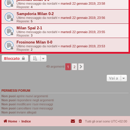
Ultimo messaggio da
nordahl
«
martedì 22 gennaio 2019, 23:58
Risposte:
4
Sampdoria Milan 0-2
Ultimo messaggio da
nordahl
«
martedì 22 gennaio 2019, 23:56
Risposte:
5
Milan Spal 2-1
Ultimo messaggio da
nordahl
«
martedì 22 gennaio 2019, 23:55
Risposte:
3
Frosinone Milan 0-0
Ultimo messaggio da
nordahl
«
martedì 22 gennaio 2019, 23:53
Risposte:
2
Bloccato
1
2
Prossimo
49 argomenti
Vai a
PERMESSI FORUM
Non puoi
aprire nuovi argomenti
Non puoi
rispondere negli argomenti
Non puoi
modificare i tuoi messaggi
Non puoi
cancellare i tuoi messaggi
Non puoi
inviare allegati
Home
Indice
Tutti gli orari sono
UTC+02:00