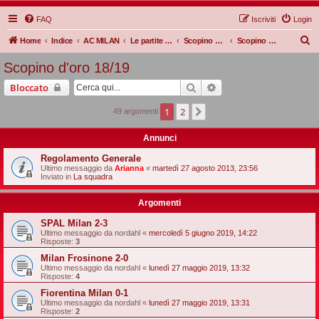
FAQ
Iscriviti
Login
C
Home
Indice
AC MILAN
Le partite Rossonere
Scopino d'oro
Scopino d'oro 18/19
e
Scopino d'oro 18/19
r
Cerca
Ricerca avanzata
Bloccato
c
a
1
2
Prossimo
49 argomenti
Annunci
Regolamento Generale
Ultimo messaggio da
Arianna
«
martedì 27 agosto 2013, 23:56
Inviato in
La squadra
Argomenti
SPAL Milan 2-3
Ultimo messaggio da
nordahl
«
mercoledì 5 giugno 2019, 14:22
Risposte:
3
Milan Frosinone 2-0
Ultimo messaggio da
nordahl
«
lunedì 27 maggio 2019, 13:32
Risposte:
4
Fiorentina Milan 0-1
Ultimo messaggio da
nordahl
«
lunedì 27 maggio 2019, 13:31
Risposte:
2