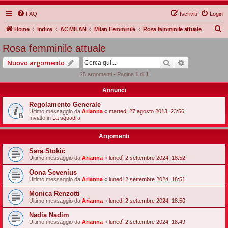
FAQ
Iscriviti
Login
C
Home
Indice
AC MILAN
Milan Femminile
Rosa femminile attuale
e
Rosa femminile attuale
r
Cerca
Ricerca avan
Nuovo argomento
c
25 argomenti • Pagina
1
di
1
a
Annunci
Regolamento Generale
Ultimo messaggio da
Arianna
«
martedì 27 agosto 2013, 23:56
Inviato in
La squadra
Argomenti
Sara Stokić
Ultimo messaggio da
Arianna
«
lunedì 2 settembre 2024, 18:52
Oona Sevenius
Ultimo messaggio da
Arianna
«
lunedì 2 settembre 2024, 18:51
Monica Renzotti
Ultimo messaggio da
Arianna
«
lunedì 2 settembre 2024, 18:50
Nadia Nadim
Ultimo messaggio da
Arianna
«
lunedì 2 settembre 2024, 18:49