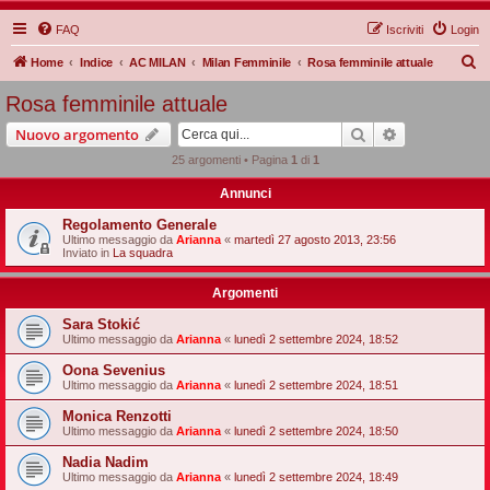
FAQ
Iscriviti
Login
C
Home
Indice
AC MILAN
Milan Femminile
Rosa femminile attuale
e
Rosa femminile attuale
r
Cerca
Ricerca avan
Nuovo argomento
c
25 argomenti • Pagina
1
di
1
a
Annunci
Regolamento Generale
Ultimo messaggio da
Arianna
«
martedì 27 agosto 2013, 23:56
Inviato in
La squadra
Argomenti
Sara Stokić
Ultimo messaggio da
Arianna
«
lunedì 2 settembre 2024, 18:52
Oona Sevenius
Ultimo messaggio da
Arianna
«
lunedì 2 settembre 2024, 18:51
Monica Renzotti
Ultimo messaggio da
Arianna
«
lunedì 2 settembre 2024, 18:50
Nadia Nadim
Ultimo messaggio da
Arianna
«
lunedì 2 settembre 2024, 18:49